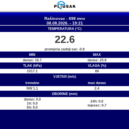
Rašinovac - 698 mnv
08.08.2026. - 19:21
TEMPERATURA (°C)
22.6
promjena zadnji sat: -0.9
MIN
MAX
danas: 16.7
danas: 25.9
TLAK (hPa)
VLAGA (%)
1017.1
80
VJETAR (m/s)
trenutno
max danas
NW 1.1
2.4
OBORINE (mm)
danas: 0.0
24h: 0.0
1h: 0.0
mjesec: 0.7
6h: 0.0