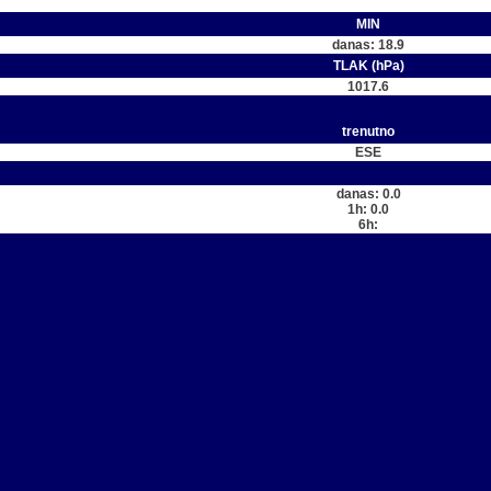
MIN
danas: 18.9
TLAK (hPa)
1017.6
trenutno
ESE
danas: 0.0
1h: 0.0
6h: