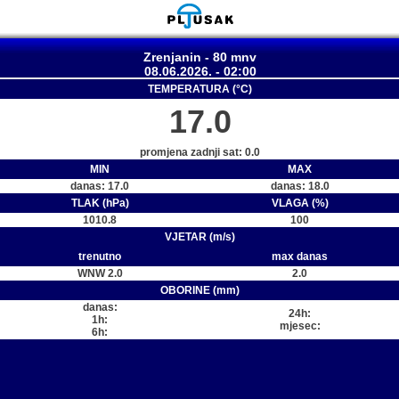
Zrenjanin - 80 mnv
08.06.2026. - 02:00
TEMPERATURA (°C)
17.0
promjena zadnji sat: 0.0
MIN
MAX
danas: 17.0
danas: 18.0
TLAK (hPa)
VLAGA (%)
1010.8
100
VJETAR (m/s)
trenutno
max danas
WNW 2.0
2.0
OBORINE (mm)
danas:
24h:
1h:
mjesec:
6h: