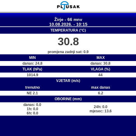
Žirje - 66 mnv
10.08.2026. - 10:15
TEMPERATURA (°C)
30.8
promjena zadnji sat: 0.9
MIN
MAX
danas: 24.8
danas: 30.8
TLAK (hPa)
VLAGA (%)
1014.9
44
VJETAR (m/s)
trenutno
max danas
NE 2.1
6.2
OBORINE (mm)
danas: 0.0
24h: 0.0
1h: 0.0
mjesec: 13.6
6h: 0.0