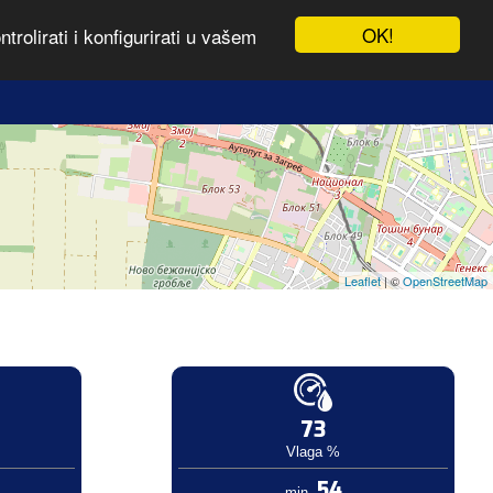
OK!
rolirati i konfigurirati u vašem
Leaflet
| ©
OpenStreetMap
73
Vlaga %
54
min.