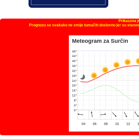
Prikazana 
Prognozu se svakako ne smije tumačiti doslovno jer su stanov
Meteogram za Surčin
48°
44°
40°
36°
32°
28°
24°
20°
16°
12°
8°
4°
0°
04
06
08
10
12