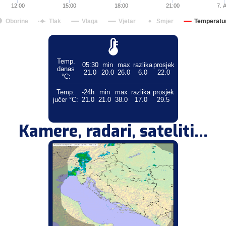
12:00
15:00
18:00
21:00
7. 
Oborine
Tlak
Vlaga
Vjetar
Smjer
Temperatu
Temp.
05:30
min
max
razlika
prosjek
danas
21.0
20.0
26.0
6.0
22.0
°C:
Temp.
-24h
min
max
razlika
prosjek
jučer °C:
21.0
21.0
38.0
17.0
29.5
Kamere, radari, sateliti...