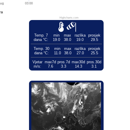
Aug
03:00
ra
Highcharts.com
Temp. 7
min
max
razlika
prosjek
dana °C:
19.0
38.0
19.0
29.5
Temp. 30
min
max
razlika
prosjek
dana °C:
11.0
38.0
27.0
25.5
Vjetar
max7d
pros.7d
max30d
pros.30d
m/s:
7.6
3.3
14.3
3.1