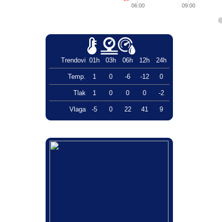
06:00
09:00
Trendovi
01h
03h
06h
12h
24h
Temp.
1
0
-6
-12
0
Tlak
1
0
0
0
-2
Vlaga
-5
0
22
41
9