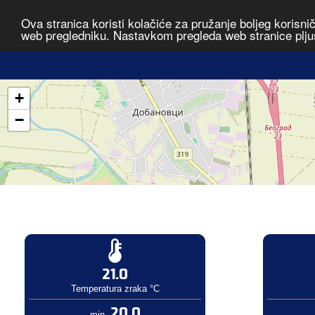
Ova stranica koristi kolačiće za pružanje boljeg korisni
web pregledniku. Nastavkom pregleda web stranice plju
+
−
21.0
Temperatura zraka °C
20.0
min.