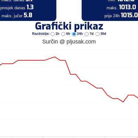
1.3
1013.0
prosjek danas
maks.
5.8
1015.0
maks. jučer
prije 24h
Grafički prikaz
Razdoblje:
1h
6h
24h
7d
30d
Surčin @ pljusak.com