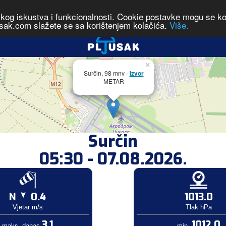
čkog iskustva i funkcionalnosti. Cookie postavke mogu se kont
sak.com slažete se sa korištenjem kolačića.
Više.
×
Surčin, 98 mnv -
Izvor
METAR
Surčin
05:30 - 07.08.2026.
N
0.4
1013.0
Vjetar m/s
Tlak hPa
3.1
1012.0
maks. danas
min.