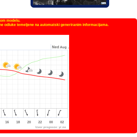
kom modelu.
žne odluke temeljene na automatski generiranim informacijama.
Ned
Aug …
16
18
20
22
00
02
Izvor prognoze:
yr.no