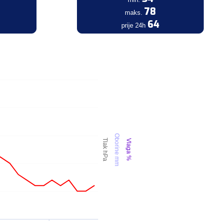
78
maks.
64
prije 24h
Oborine mm
Tlak hPa
Vlaga %