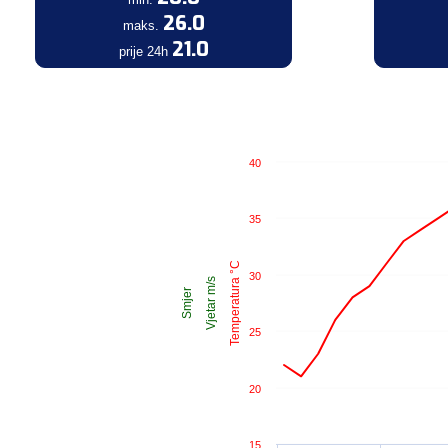
26.0
maks.
21.0
prije 24h
40
35
Temperatura °C
30
Vjetar m/s
Smjer
25
20
15