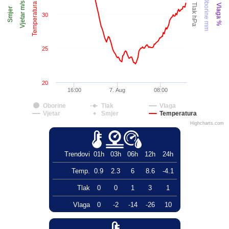
Temperatura °C
Oborine mm
Vjetar m/s
Tlak hPa
Vlaga %
Smjer
30
25
20
16:00
7. Aug
08:00
Oborine
Tlak
Vlaga
Vjetar
Smjer
Temperatura
Highcharts.com
Trendovi
01h
03h
06h
12h
24h
Temp.
0.9
2.3
6
8.6
-4.1
Tlak
0
0
1
3
1
Vlaga
0
-2
-14
-26
10