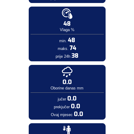
48
Vlaga %
48
min.
74
maks.
38
prije 24h
0.0
Oborine danas mm
0.0
jučer
0.0
prekjučer
0.0
Ovaj mjesec