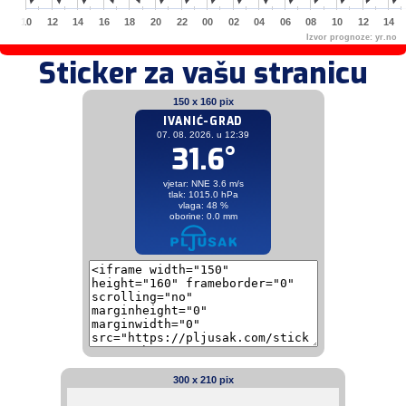
10
12
14
16
18
20
22
00
02
04
06
08
10
12
14
Izvor prognoze:
yr.no
Sticker za vašu stranicu
150 x 160 pix
300 x 210 pix