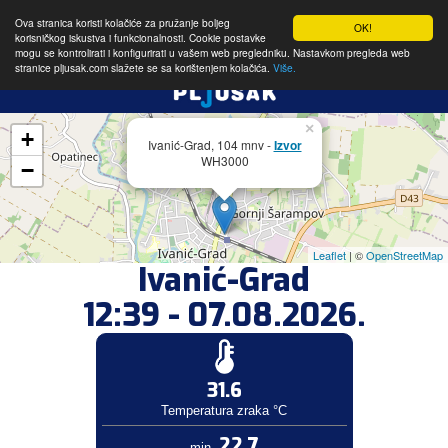
Ova stranica koristi kolačiće za pružanje boljeg
OK!
korisničkog iskustva i funkcionalnosti. Cookie postavke
mogu se kontrolirati i konfigurirati u vašem web pregledniku. Nastavkom pregleda web
stranice pljusak.com slažete se sa korištenjem kolačića.
Više.
×
+
Ivanić-Grad, 104 mnv -
Izvor
WH3000
−
Leaflet
| ©
OpenStreetMap
Ivanić-Grad
12:39 - 07.08.2026.
31.6
Temperatura zraka °C
22.7
min.