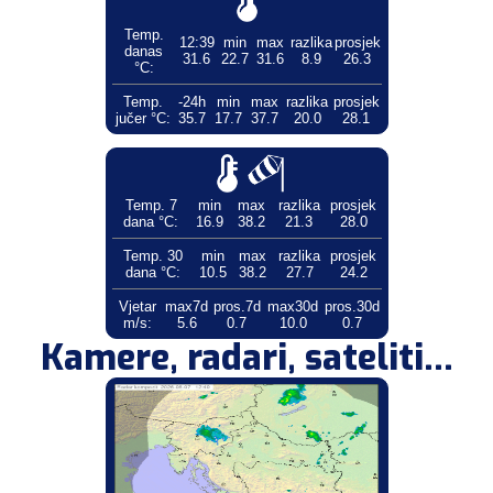
Temp.
12:39
min
max
razlika
prosjek
danas
31.6
22.7
31.6
8.9
26.3
°C:
Temp.
-24h
min
max
razlika
prosjek
jučer °C:
35.7
17.7
37.7
20.0
28.1
Temp. 7
min
max
razlika
prosjek
dana °C:
16.9
38.2
21.3
28.0
Temp. 30
min
max
razlika
prosjek
dana °C:
10.5
38.2
27.7
24.2
Vjetar
max7d
pros.7d
max30d
pros.30d
m/s:
5.6
0.7
10.0
0.7
Kamere, radari, sateliti...