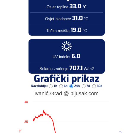
33.0
Osjet topline
°C
31.0
Osjet hladnoće
°C
19.0
Točka rosišta
°C
6.0
UV indeks
707.1
Solarno zračenje
W/m2
Grafički prikaz
Razdoblje:
1h
6h
24h
7d
30d
Ivanić-Grad @ pljusak.com
40
35