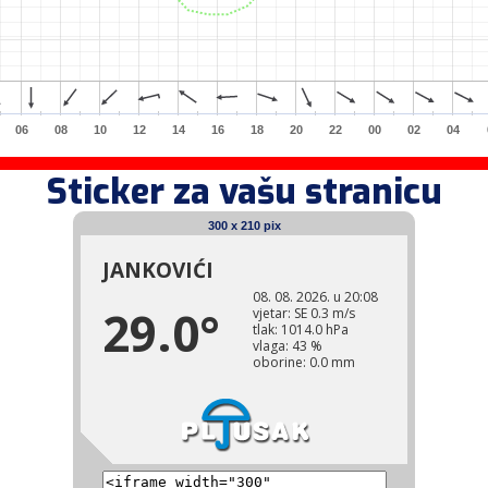
06
08
10
12
14
16
18
20
22
00
02
04
Sticker za vašu stranicu
300 x 210 pix