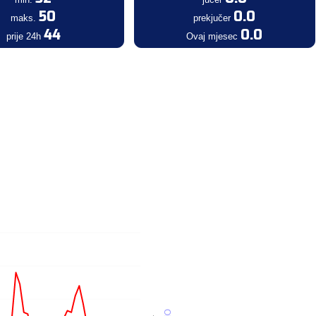
50
0.0
maks.
prekjučer
44
0.0
prije 24h
Ovaj mjesec