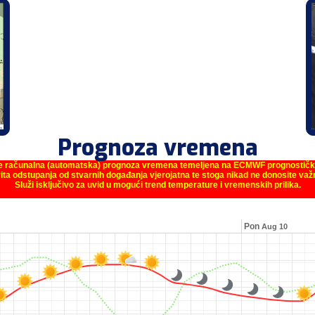
Prognoza vremena
je računalna (automatska) prognoza vremena temeljena na ECMWF prognostič
ita odstupanja od stvarnih događanja vjerojatna te stoga nikad ne donosite va
Služi isključivo za uvid u mogući trend temperature i vremenskih prilika.
Pon
Aug 10