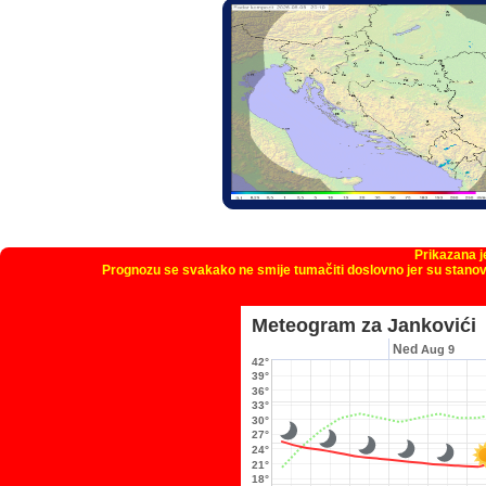
Prikazana 
Prognozu se svakako ne smije tumačiti doslovno jer su stanov
Meteogram za Jankovići
Ned
Aug 9
42°
39°
36°
33°
30°
27°
24°
21°
18°