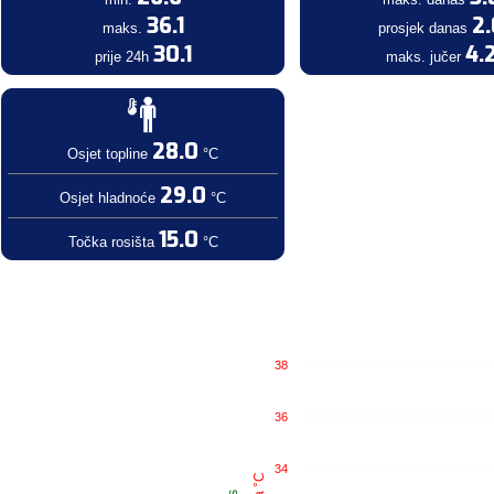
36.1
2
maks.
prosjek danas
30.1
4.
prije 24h
maks. jučer
28.0
Osjet topline
°C
29.0
Osjet hladnoće
°C
15.0
Točka rosišta
°C
38
36
34