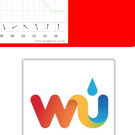
06
08
10
12
14
16
Izvor prognoze:
yr.no