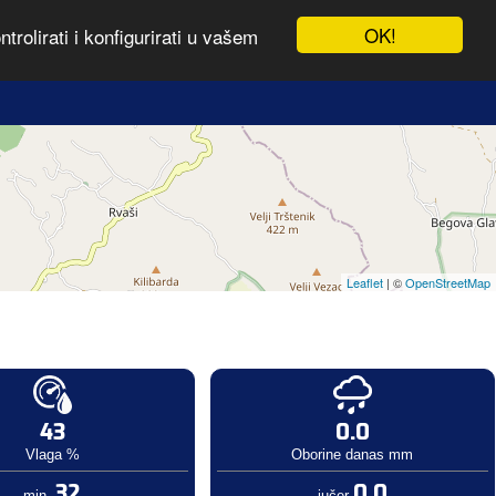
OK!
rolirati i konfigurirati u vašem
Leaflet
| ©
OpenStreetMap
43
0.0
Vlaga %
Oborine danas mm
32
0.0
min.
jučer