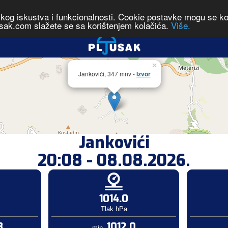
čkog iskustva i funkcionalnosti. Cookie postavke mogu se kont
sak.com slažete se sa korištenjem kolačića.
Više.
×
Jankovići, 347 mnv -
Izvor
Jankovići
20:08 - 08.08.2026.
1014.0
Tlak hPa
8
1012.0
min.