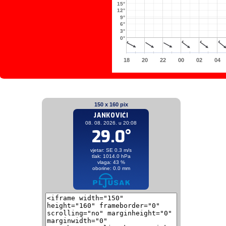
15°
12°
9°
6°
3°
0°
18
20
22
00
02
04
150 x 160 pix