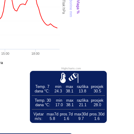
Oborine mm
Tlak hPa
Vlaga %
15:00
18:00
ra
Highcharts.com
Temp. 7
min
max
razlika
prosjek
dana °C:
24.3
38.1
13.8
30.5
Temp. 30
min
max
razlika
prosjek
dana °C:
17.0
38.1
21.1
28.0
Vjetar
max7d
pros.7d
max30d
pros.30d
m/s:
5.8
1.6
9.7
1.6