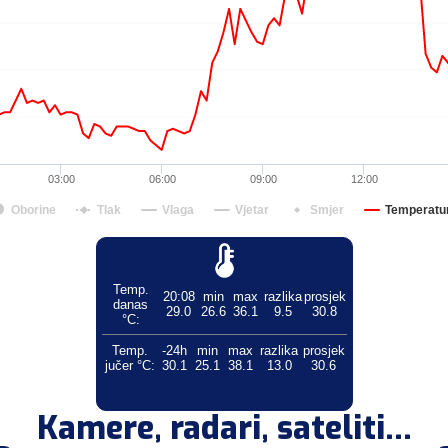
03:00
06:00
09:00
12:00
Oborine
Tlak
Vlaga
Vjetar
Smjer
Temperatu
Temp.
20:08
min
max
razlika
prosjek
danas
29.0
26.6
36.1
9.5
30.8
°C:
Temp.
-24h
min
max
razlika
prosjek
jučer °C:
30.1
25.1
38.1
13.0
30.6
Kamere, radari, sateliti...