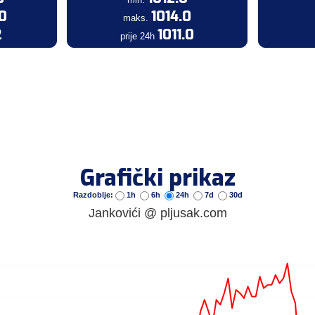
.0
1014.0
maks.
2
1011.0
prije 24h
Grafički prikaz
Razdoblje:
1h
6h
24h
7d
30d
Jankovići @ pljusak.com