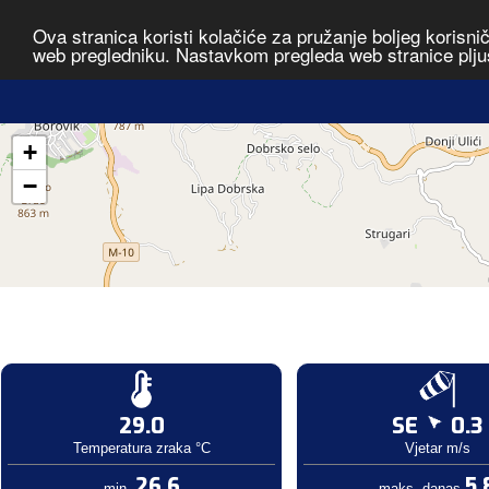
Ova stranica koristi kolačiće za pružanje boljeg korisni
web pregledniku. Nastavkom pregleda web stranice plju
+
−
29.0
SE
0.3
Temperatura zraka °C
Vjetar m/s
26.6
5.
min.
maks. danas