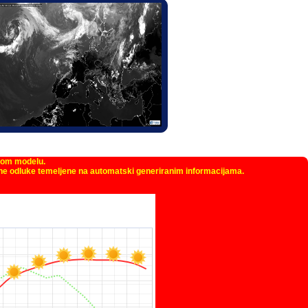
kom modelu.
žne odluke temeljene na automatski generiranim informacijama.