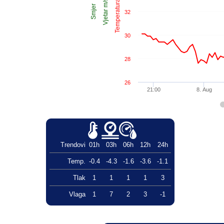
Temperatura °C
Vjetar m/s
Smjer
32
30
28
26
21:00
8. Aug
Trendovi
01h
03h
06h
12h
24h
Temp.
-0.4
-4.3
-1.6
-3.6
-1.1
Tlak
1
1
1
1
3
Vlaga
1
7
2
3
-1