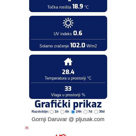
18.9
Točka rosišta
°C
0.6
UV indeks
102.0
Solarno zračenje
W/m2
28.4
Temperatura u prostoriji °C
33
Vlaga u prostoriji %
Grafički prikaz
Razdoblje:
1h
6h
24h
7d
30d
Gornji Daruvar @ pljusak.com
35