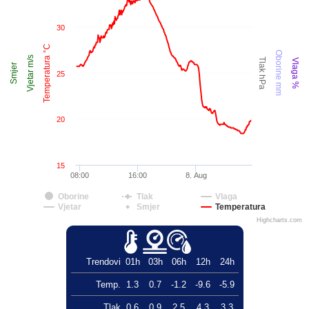
30
Temperatura °C
Oborine mm
Vjetar m/s
Tlak hPa
Vlaga %
Smjer
25
20
15
08:00
16:00
8. Aug
Oborine
Tlak
Vlaga
Vjetar
Smjer
Temperatura
Highcharts.com
Trendovi
01h
03h
06h
12h
24h
Temp.
1.3
0.7
-1.2
-9.6
-5.9
Tlak
0.6
0.9
2.5
4.3
3.3