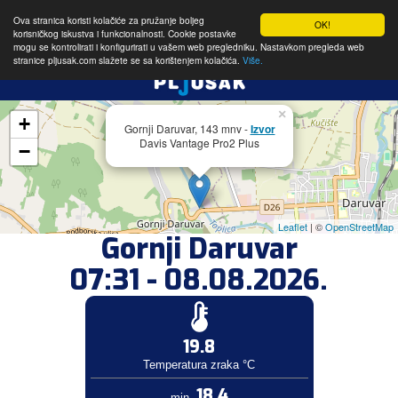
Ova stranica koristi kolačiće za pružanje boljeg
OK!
korisničkog iskustva i funkcionalnosti. Cookie postavke
mogu se kontrolirati i konfigurirati u vašem web pregledniku. Nastavkom pregleda web
stranice pljusak.com slažete se sa korištenjem kolačića.
Više.
×
+
Gornji Daruvar, 143 mnv -
Izvor
Davis Vantage Pro2 Plus
−
Leaflet
| ©
OpenStreetMap
Gornji Daruvar
07:31 - 08.08.2026.
19.8
Temperatura zraka °C
18.4
min.