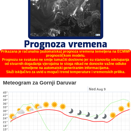
Prognoza vremena
Prikazana je računalna (automatska) prognoza vremena temeljena na ECMWF
prognostičkom modelu.
Prognozu se svakako ne smije tumačiti doslovno jer su stanovita odstupanja
od stvarnih događanja vjerojatna te stoga nikad ne donosite važne odluke
temeljene na automatski generiranim informacijama.
Služi isključivo za uvid u mogući trend temperature i vremenskih prilika.
Meteogram za Gornji Daruvar
Ned
Aug 9
45°
42°
39°
36°
33°
30°
27°
24°
21°
18°
15°