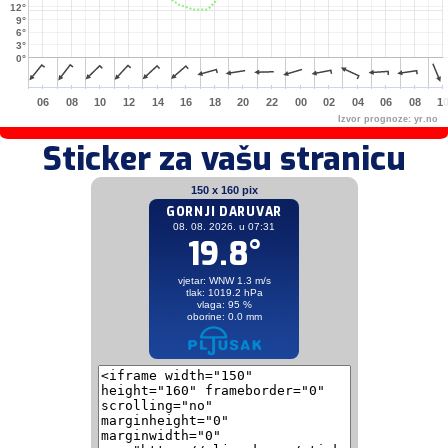
12°
9°
6°
3°
0°
06
08
10
12
14
16
18
20
22
00
02
04
06
08
1
Izvor prognoze:
yr.no
Sticker za vašu stranicu
150 x 160 pix