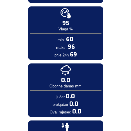
95
Vlaga %
60
min.
96
maks.
69
prije 24h
0.0
Oborine danas mm
0.0
jučer
0.0
prekjučer
0.0
Ovaj mjesec