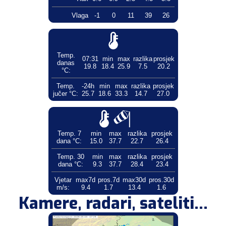
Vlaga
-1
0
11
39
26
Temp.
07:31
min
max
razlika
prosjek
danas
19.8
18.4
25.9
7.5
20.2
°C:
Temp.
-24h
min
max
razlika
prosjek
jučer °C:
25.7
18.6
33.3
14.7
27.0
Temp. 7
min
max
razlika
prosjek
dana °C:
15.0
37.7
22.7
26.4
Temp. 30
min
max
razlika
prosjek
dana °C:
9.3
37.7
28.4
23.4
Vjetar
max7d
pros.7d
max30d
pros.30d
m/s:
9.4
1.7
13.4
1.6
Kamere, radari, sateliti...