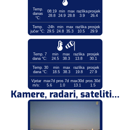
Temp.
08:19
min
max
razlika
prosjek
danas
28.8
24.9
28.8
3.9
26.4
°C:
Temp.
-24h
min
max
razlika
prosjek
jučer °C:
29.5
24.8
35.3
10.5
29.9
Temp. 7
min
max
razlika
prosjek
dana °C:
24.5
38.3
13.8
30.1
Temp. 30
min
max
razlika
prosjek
dana °C:
18.5
38.3
19.8
27.9
Vjetar
max7d
pros.7d
max30d
pros.30d
m/s:
5.6
1.0
13.1
1.5
Kamere, radari, sateliti...