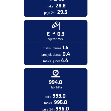
28.8
maks.
29.5
prije 24h
E
0.3
Vjetar m/s
1.4
maks. danas
0.4
prosjek danas
4.4
maks. jučer
994.0
Tlak hPa
993.0
min.
995.0
maks.
996.0
prije 24h