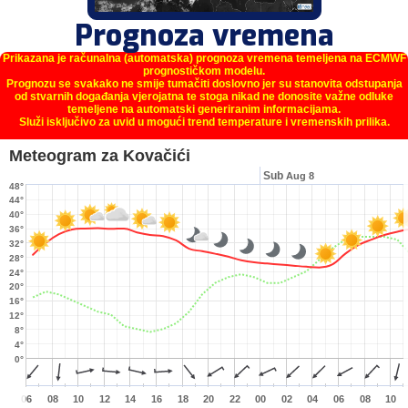
Prognoza vremena
Prikazana je računalna (automatska) prognoza vremena temeljena na ECMWF
prognostičkom modelu.
Prognozu se svakako ne smije tumačiti doslovno jer su stanovita odstupanja
od stvarnih događanja vjerojatna te stoga nikad ne donosite važne odluke
temeljene na automatski generiranim informacijama.
Služi isključivo za uvid u mogući trend temperature i vremenskih prilika.
Meteogram za Kovačići
Sub
Aug 8
48°
44°
40°
36°
32°
28°
24°
20°
16°
12°
8°
4°
0°
06
08
10
12
14
16
18
20
22
00
02
04
06
08
10