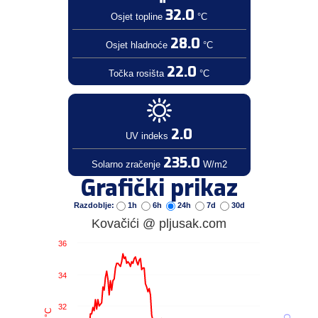
32.0
Osjet topline
°C
28.0
Osjet hladnoće
°C
22.0
Točka rosišta
°C
2.0
UV indeks
235.0
Solarno zračenje
W/m2
Grafički prikaz
Razdoblje:
1h
6h
24h
7d
30d
Kovačići @ pljusak.com
36
34
32