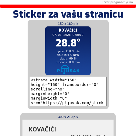
Izvor prognoze:
yr.no
Sticker za vašu stranicu
150 x 160 pix
300 x 210 pix