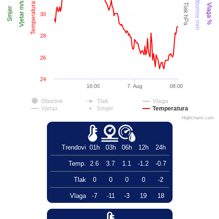
Temperatura °C
Oborine mm
Vjetar m/s
Tlak hPa
Vlaga %
Smjer
30
28
26
24
16:00
7. Aug
08:00
Oborine
Tlak
Vlaga
Vjetar
Smjer
Temperatura
Highcharts.com
Trendovi
01h
03h
06h
12h
24h
Temp.
2.6
3.7
1.1
-1.2
-0.7
Tlak
0
0
0
0
-2
Vlaga
-7
-11
-3
19
18