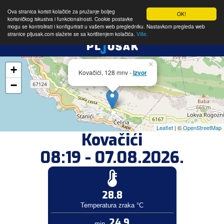
Ova stranica koristi kolačiće za pružanje boljeg
OK!
korisničkog iskustva i funkcionalnosti. Cookie postavke
mogu se kontrolirati i konfigurirati u vašem web pregledniku. Nastavkom pregleda web
stranice pljusak.com slažete se sa korištenjem kolačića.
Više.
×
+
Kovačići, 128 mnv -
Izvor
−
Leaflet
| ©
OpenStreetMap
Kovačići
08:19 - 07.08.2026.
28.8
Temperatura zraka °C
24.9
min.