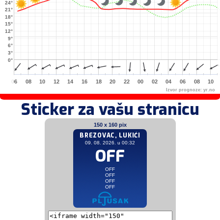
24°
21°
18°
15°
12°
9°
6°
3°
0°
06
08
10
12
14
16
18
20
22
00
02
04
06
08
10
Izvor prognoze:
yr.no
Sticker za vašu stranicu
150 x 160 pix