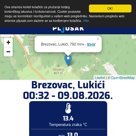
Ova stranica koristi kolačiće za pružanje boljeg
OK!
korisničkog iskustva i funkcionalnosti. Cookie postavke
mogu se kontrolirati i konfigurirati u vašem web pregledniku. Nastavkom pregleda web
stranice pljusak.com slažete se sa korištenjem kolačića.
Više.
×
+
Brezovac, Lukići, 792 mnv -
Izvor
−
Leaflet
| ©
OpenStreetMap
Brezovac, Lukići
00:32 - 09.08.2026.
13.4
Temperatura zraka °C
13.0
min.