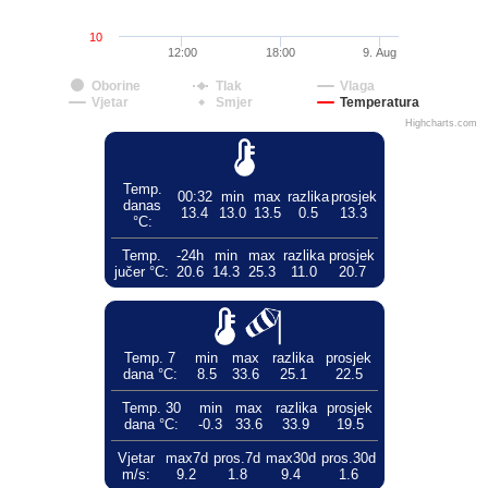
10
12:00
18:00
9. Aug
Oborine
Tlak
Vlaga
Vjetar
Smjer
Temperatura
Highcharts.com
Temp.
00:32
min
max
razlika
prosjek
danas
13.4
13.0
13.5
0.5
13.3
°C:
Temp.
-24h
min
max
razlika
prosjek
jučer °C:
20.6
14.3
25.3
11.0
20.7
Temp. 7
min
max
razlika
prosjek
dana °C:
8.5
33.6
25.1
22.5
Temp. 30
min
max
razlika
prosjek
dana °C:
-0.3
33.6
33.9
19.5
Vjetar
max7d
pros.7d
max30d
pros.30d
m/s:
9.2
1.8
9.4
1.6