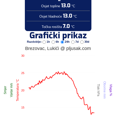
13.0
Osjet topline
°C
13.0
Osjet hladnoće
°C
7.0
Točka rosišta
°C
Grafički prikaz
Razdoblje:
1h
6h
24h
7d
30d
Brezovac, Lukići @ pljusak.com
30
25
Temperatura °C
Oborine mm
Vjetar m/s
Tlak hPa
Vlaga %
Smjer
20
15