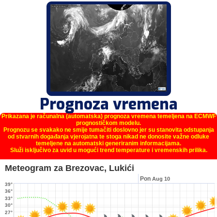
Prognoza vremena
Prikazana je računalna (automatska) prognoza vremena temeljena na ECMWF
prognostičkom modelu.
Prognozu se svakako ne smije tumačiti doslovno jer su stanovita odstupanja
od stvarnih događanja vjerojatna te stoga nikad ne donosite važne odluke
temeljene na automatski generiranim informacijama.
Služi isključivo za uvid u mogući trend temperature i vremenskih prilika.
Meteogram za Brezovac, Lukići
Pon
Aug 10
39°
36°
33°
30°
27°