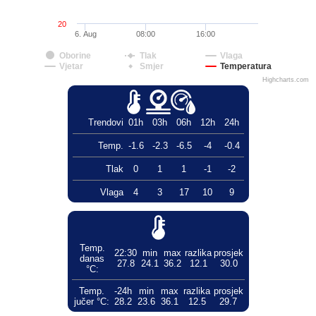
20
6. Aug
08:00
16:00
Oborine
Tlak
Vlaga
Vjetar
Smjer
Temperatura
Highcharts.com
Trendovi
01h
03h
06h
12h
24h
Temp.
-1.6
-2.3
-6.5
-4
-0.4
Tlak
0
1
1
-1
-2
Vlaga
4
3
17
10
9
Temp.
22:30
min
max
razlika
prosjek
danas
27.8
24.1
36.2
12.1
30.0
°C:
Temp.
-24h
min
max
razlika
prosjek
jučer °C:
28.2
23.6
36.1
12.5
29.7