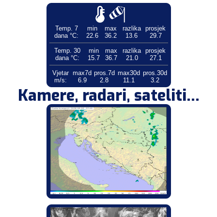
Temp. 7
min
max
razlika
prosjek
dana °C:
22.6
36.2
13.6
29.7
Temp. 30
min
max
razlika
prosjek
dana °C:
15.7
36.7
21.0
27.1
Vjetar
max7d
pros.7d
max30d
pros.30d
m/s:
6.9
2.8
11.1
3.2
Kamere, radari, sateliti...