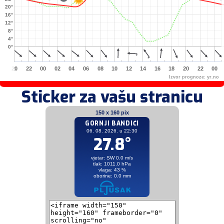
20°
16°
12°
8°
4°
0°
20
22
00
02
04
06
08
10
12
14
16
18
20
22
00
Izvor prognoze:
yr.no
Sticker za vašu stranicu
150 x 160 pix