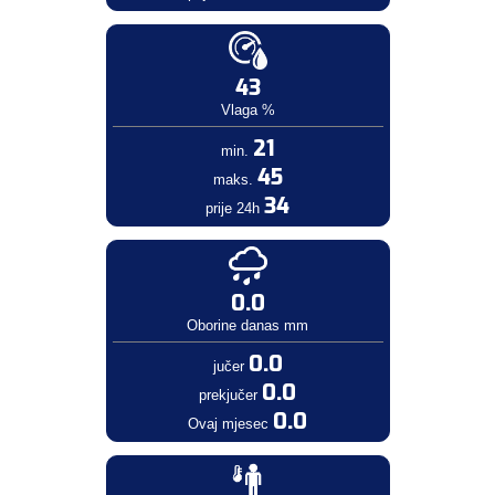
43
Vlaga %
21
min.
45
maks.
34
prije 24h
0.0
Oborine danas mm
0.0
jučer
0.0
prekjučer
0.0
Ovaj mjesec