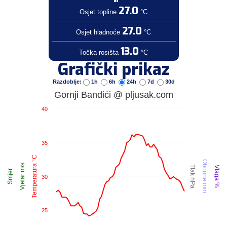
27.0
Osjet topline
°C
27.0
Osjet hladnoće
°C
13.0
Točka rosišta
°C
Grafički prikaz
Razdoblje:
1h
6h
24h
7d
30d
Gornji Bandići @ pljusak.com
40
35
Temperatura °C
Oborine mm
Vjetar m/s
Tlak hPa
Vlaga %
Smjer
30
25