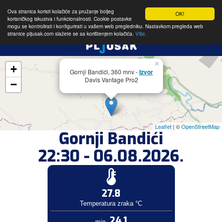
Ova stranica koristi kolačiće za pružanje boljeg
OK!
korisničkog iskustva i funkcionalnosti. Cookie postavke
mogu se kontrolirati i konfigurirati u vašem web pregledniku. Nastavkom pregleda web
stranice pljusak.com slažete se sa korištenjem kolačića.
Više.
×
+
Gornji Bandići, 360 mnv -
Izvor
Davis Vantage Pro2
−
Leaflet
| ©
OpenStreetMap
Gornji Bandići
22:30 - 06.08.2026.
27.8
Temperatura zraka °C
24.1
min.