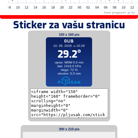
08
10
12
14
16
18
20
22
00
02
04
06
08
10
12
Izvor prognoze:
yr.no
Sticker za vašu stranicu
150 x 160 pix
300 x 210 pix