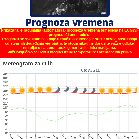
Prognoza vremena
Prikazana je računalna (automatska) prognoza vremena temeljena na ECMWF
prognostičkom modelu.
Prognozu se svakako ne smije tumačiti doslovno jer su stanovita odstupanja
od stvarnih događanja vjerojatna te stoga nikad ne donosite važne odluke
temeljene na automatski generiranim informacijama.
Služi isključivo za uvid u mogući trend temperature i vremenskih prilika.
Meteogram za Olib
Uto
Aug 11
42°
39°
36°
33°
30°
27°
24°
21°
18°
15°
12°
9°
6°
3°
0°