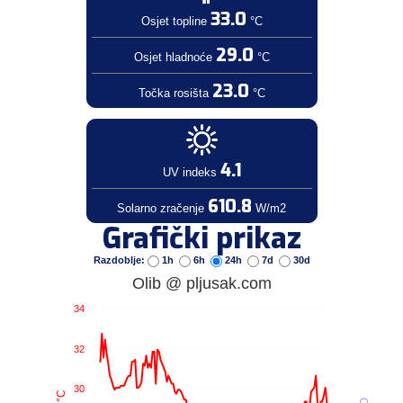
33.0
Osjet topline
°C
29.0
Osjet hladnoće
°C
23.0
Točka rosišta
°C
4.1
UV indeks
610.8
Solarno zračenje
W/m2
Grafički prikaz
Razdoblje:
1h
6h
24h
7d
30d
Olib @ pljusak.com
34
32
30