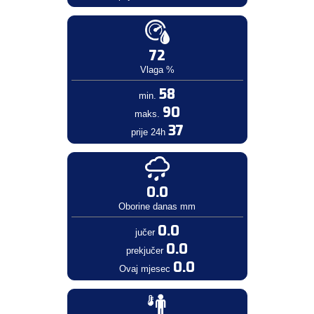
72
Vlaga %
58
min.
90
maks.
37
prije 24h
0.0
Oborine danas mm
0.0
jučer
0.0
prekjučer
0.0
Ovaj mjesec