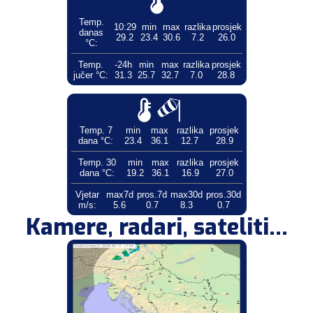
Temp.
10:29
min
max
razlika
prosjek
danas
29.2
23.4
30.6
7.2
26.0
°C:
Temp.
-24h
min
max
razlika
prosjek
jučer °C:
31.3
25.7
32.7
7.0
28.8
Temp. 7
min
max
razlika
prosjek
dana °C:
23.4
36.1
12.7
28.9
Temp. 30
min
max
razlika
prosjek
dana °C:
19.2
36.1
16.9
27.0
Vjetar
max7d
pros.7d
max30d
pros.30d
m/s:
5.6
0.7
8.3
0.7
Kamere, radari, sateliti...