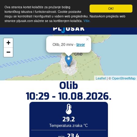
Ova stranica koristi kolačiće za pružanje boljeg
OK!
korisničkog iskustva i funkcionalnosti. Cookie postavke
mogu se kontrolirati i konfigurirati u vašem web pregledniku. Nastavkom pregleda web
stranice pljusak.com slažete se sa korištenjem kolačića.
Više.
×
+
Olib, 20 mnv -
Izvor
−
Leaflet
| ©
OpenStreetMap
Olib
10:29 - 10.08.2026.
29.2
Temperatura zraka °C
23.4
min.