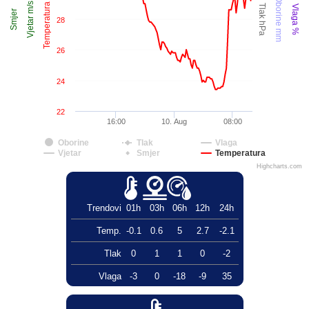
Temperatura °C
Oborine mm
Vjetar m/s
Tlak hPa
Vlaga %
Smjer
28
26
24
22
16:00
10. Aug
08:00
Oborine
Tlak
Vlaga
Vjetar
Smjer
Temperatura
Highcharts.com
Trendovi
01h
03h
06h
12h
24h
Temp.
-0.1
0.6
5
2.7
-2.1
Tlak
0
1
1
0
-2
Vlaga
-3
0
-18
-9
35