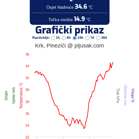
34.6
Osjet hladnoće
°C
14.9
Točka rosišta
°C
Grafički prikaz
Razdoblje:
1h
6h
24h
7d
30d
Krk, Pinezići @ pljusak.com
36
34
32
Temperatura °C
Oborine mm
Vjetar m/s
30
Tlak hPa
Vlaga %
Smjer
28
26
24
22