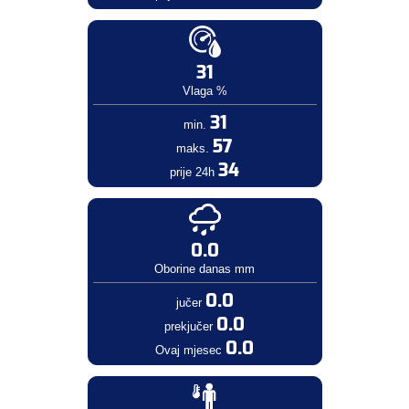
31
Vlaga %
31
min.
57
maks.
34
prije 24h
0.0
Oborine danas mm
0.0
jučer
0.0
prekjučer
0.0
Ovaj mjesec