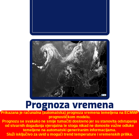
Prognoza vremena
Prikazana je računalna (automatska) prognoza vremena temeljena na ECMWF
prognostičkom modelu.
Prognozu se svakako ne smije tumačiti doslovno jer su stanovita odstupanja
od stvarnih događanja vjerojatna te stoga nikad ne donosite važne odluke
temeljene na automatski generiranim informacijama.
Služi isključivo za uvid u mogući trend temperature i vremenskih prilika.