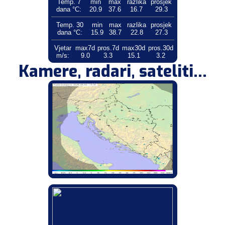
Temp. 7
min
max
razlika
prosjek
dana °C:
20.9
37.6
16.7
29.3
Temp. 30
min
max
razlika
prosjek
dana °C:
15.9
38.7
22.8
27.3
Vjetar
max7d
pros.7d
max30d
pros.30d
m/s:
9.0
3.3
15.1
3.2
Kamere, radari, sateliti...