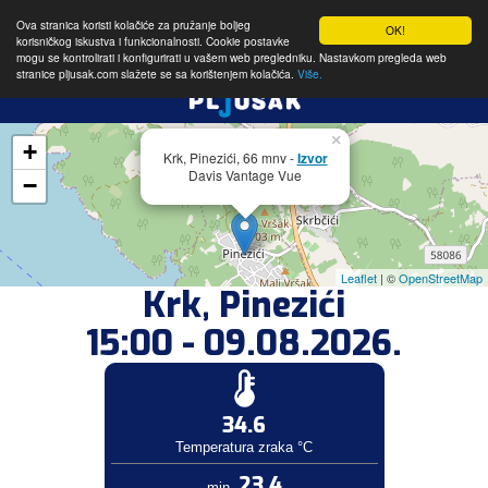
Ova stranica koristi kolačiće za pružanje boljeg
OK!
korisničkog iskustva i funkcionalnosti. Cookie postavke
mogu se kontrolirati i konfigurirati u vašem web pregledniku. Nastavkom pregleda web
stranice pljusak.com slažete se sa korištenjem kolačića.
Više.
×
+
Krk, Pinezići, 66 mnv -
Izvor
Davis Vantage Vue
−
Leaflet
| ©
OpenStreetMap
Krk, Pinezići
15:00 - 09.08.2026.
34.6
Temperatura zraka °C
23.4
min.