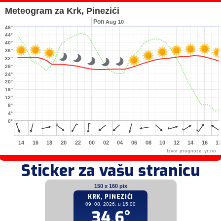
Meteogram za Krk, Pinezići
Pon
Aug 10
48°
44°
40°
36°
32°
28°
24°
20°
16°
12°
8°
4°
0°
14
16
18
20
22
00
02
04
06
08
10
12
14
16
1
Izvor prognoze:
yr.no
Sticker za vašu stranicu
150 x 160 pix