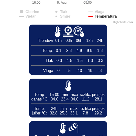
16:00
9. Aug
08:00
Oborine
Tlak
Vlaga
Vjetar
Smjer
Temperatura
Highcharts.com
Trendovi
01h
03h
06h
12h
24h
Temp.
0.1
2.8
4.9
9.9
1.8
Tlak
-0.3
-1.5
-1.5
-1.3
-0.3
Vlaga
0
-5
-10
-19
-3
Temp.
15:00
min
max
razlika
prosjek
danas °C:
34.6
23.4
34.6
11.2
28.1
Temp.
-24h
min
max
razlika
prosjek
jučer °C:
32.8
25.3
33.1
7.8
29.2