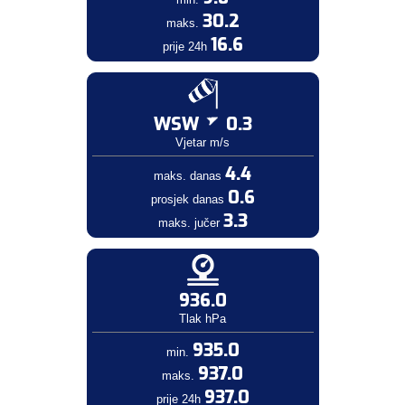
30.2
maks.
16.6
prije 24h
WSW
0.3
Vjetar m/s
4.4
maks. danas
0.6
prosjek danas
3.3
maks. jučer
936.0
Tlak hPa
935.0
min.
937.0
maks.
937.0
prije 24h