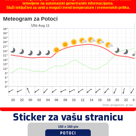
temeljene na automatski generiranim informacijama.
Služi isključivo za uvid u mogući trend temperature i vremenskih prilika.
Meteogram za Potoci
Uto
Aug 11
39°
36°
33°
30°
27°
24°
21°
18°
15°
12°
9°
6°
3°
0°
20
22
00
02
04
06
08
10
12
14
16
18
20
22
0
Izvor prognoze:
yr.no
Sticker za vašu stranicu
150 x 160 pix