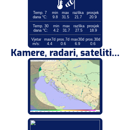
Temp. 7
min
max
razlika
prosjek
dana °C:
9.8
31.5
21.7
20.9
Temp. 30
min
max
razlika
prosjek
dana °C:
4.2
31.7
27.5
18.9
Vjetar
max7d
pros.7d
max30d
pros.30d
m/s:
4.4
0.6
6.9
0.6
Kamere, radari, sateliti...