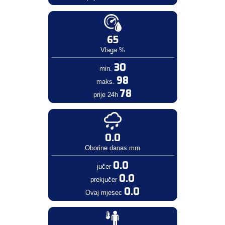
65
Vlaga %
30
min.
98
maks.
78
prije 24h
0.0
Oborine danas mm
0.0
jučer
0.0
prekjučer
0.0
Ovaj mjesec