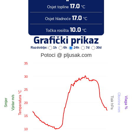
17.0
Osjet topline
°C
17.0
Osjet hladnoće
°C
10.0
Točka rosišta
°C
Grafički prikaz
Razdoblje:
1h
6h
24h
7d
30d
Potoci @ pljusak.com
35
30
25
Temperatura °C
Oborine mm
Vjetar m/s
Tlak hPa
Vlaga %
Smjer
20
15
10