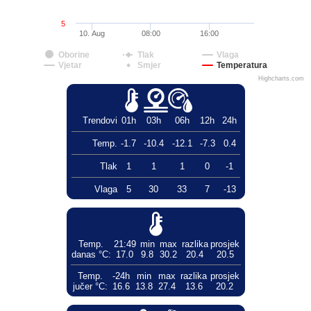
5
10. Aug
08:00
16:00
Oborine
Tlak
Vlaga
Vjetar
Smjer
Temperatura
Highcharts.com
Trendovi
01h
03h
06h
12h
24h
Temp.
-1.7
-10.4
-12.1
-7.3
0.4
Tlak
1
1
1
0
-1
Vlaga
5
30
33
7
-13
Temp.
21:49
min
max
razlika
prosjek
danas °C:
17.0
9.8
30.2
20.4
20.5
Temp.
-24h
min
max
razlika
prosjek
jučer °C:
16.6
13.8
27.4
13.6
20.2