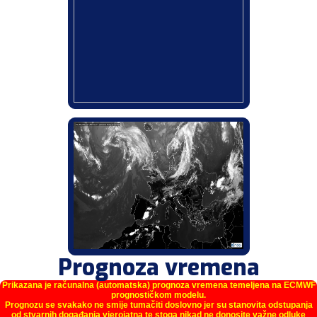
Prognoza vremena
Prikazana je računalna (automatska) prognoza vremena temeljena na ECMWF
prognostičkom modelu.
Prognozu se svakako ne smije tumačiti doslovno jer su stanovita odstupanja
od stvarnih događanja vjerojatna te stoga nikad ne donosite važne odluke