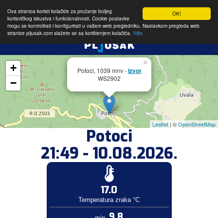
Ova stranica koristi kolačiće za pružanje boljeg
OK!
korisničkog iskustva i funkcionalnosti. Cookie postavke
mogu se kontrolirati i konfigurirati u vašem web pregledniku. Nastavkom pregleda web
stranice pljusak.com slažete se sa korištenjem kolačića.
Više.
×
+
Potoci, 1039 mnv -
Izvor
WS2902
−
Leaflet
| ©
OpenStreetMap
Potoci
21:49 - 10.08.2026.
17.0
Temperatura zraka °C
9.8
min.