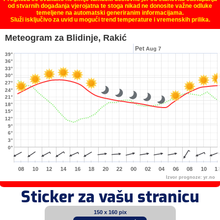
od stvarnih događanja vjerojatna te stoga nikad ne donosite važne odluke
temeljene na automatski generiranim informacijama.
Služi isključivo za uvid u mogući trend temperature i vremenskih prilika.
Meteogram za Blidinje, Rakić
Pet
Aug 7
39°
36°
33°
30°
27°
24°
21°
18°
15°
12°
9°
6°
3°
0°
08
10
12
14
16
18
20
22
00
02
04
06
08
10
1
Izvor prognoze:
yr.no
Sticker za vašu stranicu
150 x 160 pix