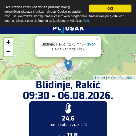
Ova stranica koristi kolačiće za pružanje boljeg
OK!
korisničkog iskustva i funkcionalnosti. Cookie postavke
mogu se kontrolirati i konfigurirati u vašem web pregledniku. Nastavkom pregleda web
stranice pljusak.com slažete se sa korištenjem kolačića.
Više.
×
+
Blidinje, Rakić, 1275 mnv -
Izvor
Davis Vantage Pro2
−
Leaflet
| ©
OpenStreetMap
Blidinje, Rakić
09:30 - 06.08.2026.
24.6
Temperatura zraka °C
13.8
min.