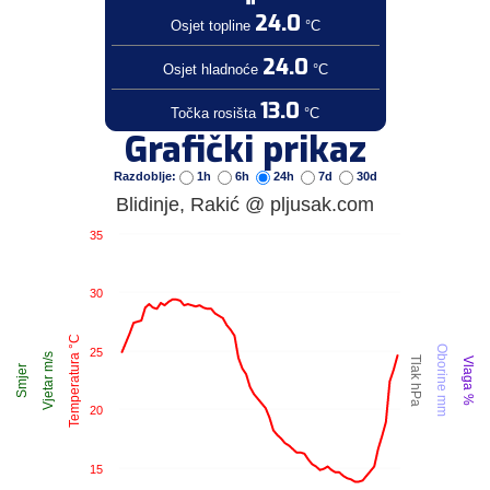
24.0
Osjet topline
°C
24.0
Osjet hladnoće
°C
13.0
Točka rosišta
°C
Grafički prikaz
Razdoblje:
1h
6h
24h
7d
30d
Blidinje, Rakić @ pljusak.com
35
30
Temperatura °C
Oborine mm
25
Vjetar m/s
Tlak hPa
Vlaga %
Smjer
20
15