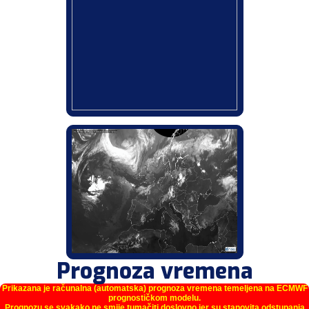
Prognoza vremena
Prikazana je računalna (automatska) prognoza vremena temeljena na ECMWF
prognostičkom modelu.
Prognozu se svakako ne smije tumačiti doslovno jer su stanovita odstupanja