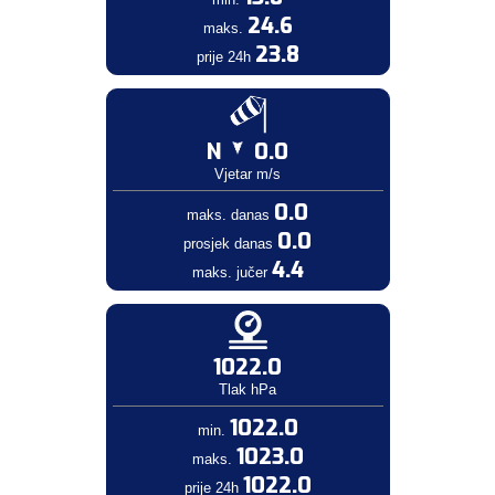
24.6
maks.
23.8
prije 24h
N
0.0
Vjetar m/s
0.0
maks. danas
0.0
prosjek danas
4.4
maks. jučer
1022.0
Tlak hPa
1022.0
min.
1023.0
maks.
1022.0
prije 24h