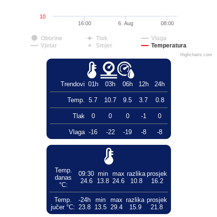
10
16:00
6. Aug
08:00
Oborine
Tlak
Vlaga
Vjetar
Smjer
Temperatura
Highcharts.com
Trendovi
01h
03h
06h
12h
24h
Temp.
5.7
10.7
9.5
3.7
0.8
Tlak
0
0
0
-1
0
Vlaga
-16
-22
-19
-8
-8
Temp.
09:30
min
max
razlika
prosjek
danas
24.6
13.8
24.6
10.8
16.2
°C:
Temp.
-24h
min
max
razlika
prosjek
jučer °C:
23.8
13.5
29.4
15.9
21.8