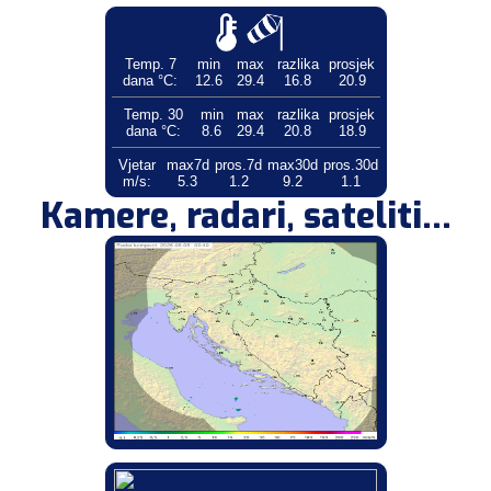
Temp. 7
min
max
razlika
prosjek
dana °C:
12.6
29.4
16.8
20.9
Temp. 30
min
max
razlika
prosjek
dana °C:
8.6
29.4
20.8
18.9
Vjetar
max7d
pros.7d
max30d
pros.30d
m/s:
5.3
1.2
9.2
1.1
Kamere, radari, sateliti...