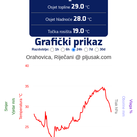
29.0
Osjet topline
°C
28.0
Osjet hladnoće
°C
19.0
Točka rosišta
°C
Grafički prikaz
Razdoblje:
1h
6h
24h
7d
30d
Orahovica, Riječani @ pljusak.com
40
35
Temperatura °C
Oborine mm
Vjetar m/s
Tlak hPa
Vlaga %
Smjer
30
25