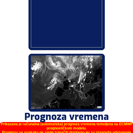
Prognoza vremena
Prikazana je računalna (automatska) prognoza vremena temeljena na ECMWF
prognostičkom modelu.
Prognozu se svakako ne smije tumačiti doslovno jer su stanovita odstupanja