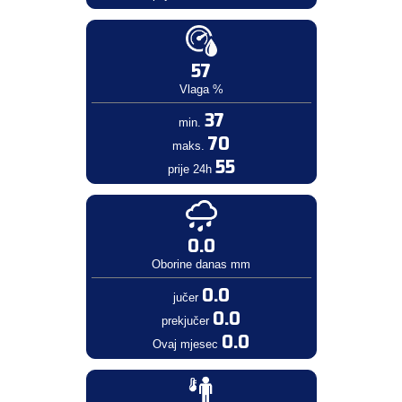
57
Vlaga %
37
min.
70
maks.
55
prije 24h
0.0
Oborine danas mm
0.0
jučer
0.0
prekjučer
0.0
Ovaj mjesec