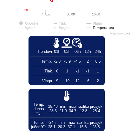
20
7. Aug
08:00
16:00
Oborine
Tlak
Vlaga
Vjetar
Smjer
Temperatura
Highcharts.com
Trendovi
01h
03h
06h
12h
24h
Temp.
-2.8
-5.9
-4.6
2
0.5
Tlak
0
1
-1
-1
1
Vlaga
9
19
12
-6
2
Temp.
19:48
min
max
razlika
prosjek
danas
28.6
21.9
34.7
12.8
28.4
°C:
Temp.
-24h
min
max
razlika
prosjek
jučer °C:
28.1
20.3
37.1
16.8
28.8