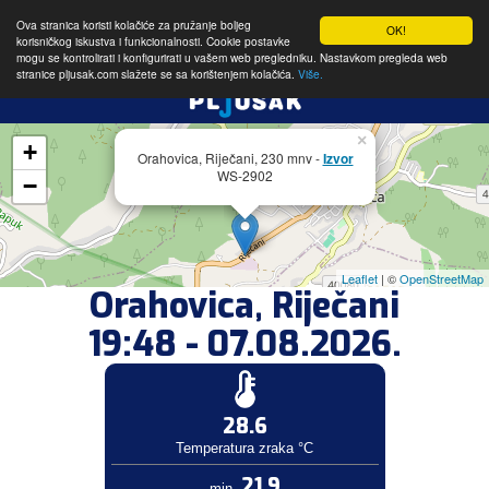
Ova stranica koristi kolačiće za pružanje boljeg
OK!
korisničkog iskustva i funkcionalnosti. Cookie postavke
mogu se kontrolirati i konfigurirati u vašem web pregledniku. Nastavkom pregleda web
stranice pljusak.com slažete se sa korištenjem kolačića.
Više.
×
+
Orahovica, Riječani, 230 mnv -
Izvor
WS-2902
−
Leaflet
| ©
OpenStreetMap
Orahovica, Riječani
19:48 - 07.08.2026.
28.6
Temperatura zraka °C
21.9
min.