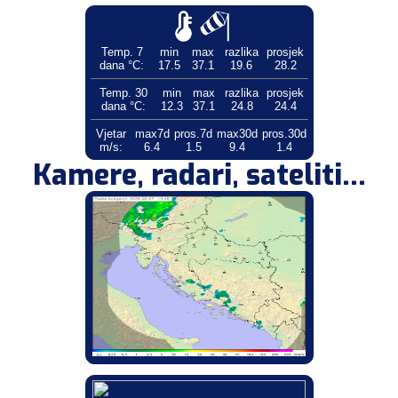
Temp. 7
min
max
razlika
prosjek
dana °C:
17.5
37.1
19.6
28.2
Temp. 30
min
max
razlika
prosjek
dana °C:
12.3
37.1
24.8
24.4
Vjetar
max7d
pros.7d
max30d
pros.30d
m/s:
6.4
1.5
9.4
1.4
Kamere, radari, sateliti...