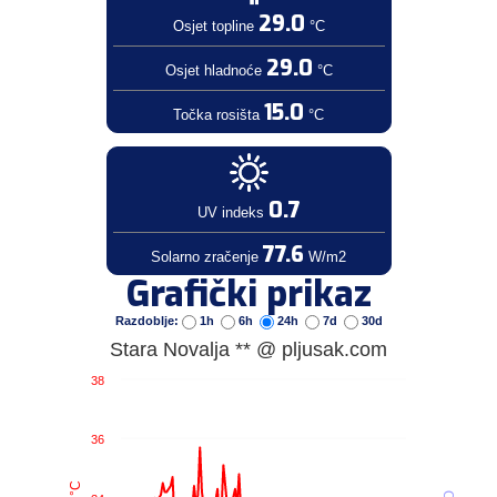
29.0
Osjet topline
°C
29.0
Osjet hladnoće
°C
15.0
Točka rosišta
°C
0.7
UV indeks
77.6
Solarno zračenje
W/m2
Grafički prikaz
Razdoblje:
1h
6h
24h
7d
30d
Stara Novalja ** @ pljusak.com
38
36