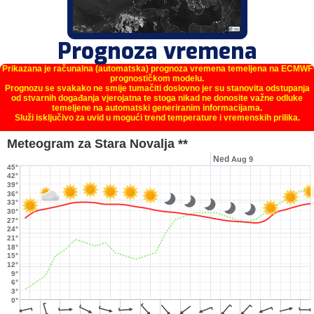
Prognoza vremena
Prikazana je računalna (automatska) prognoza vremena temeljena na ECMWF
prognostičkom modelu.
Prognozu se svakako ne smije tumačiti doslovno jer su stanovita odstupanja
od stvarnih događanja vjerojatna te stoga nikad ne donosite važne odluke
temeljene na automatski generiranim informacijama.
Služi isključivo za uvid u mogući trend temperature i vremenskih prilika.
Meteogram za Stara Novalja **
Ned
Aug 9
45°
42°
39°
36°
33°
30°
27°
24°
21°
18°
15°
12°
9°
6°
3°
0°