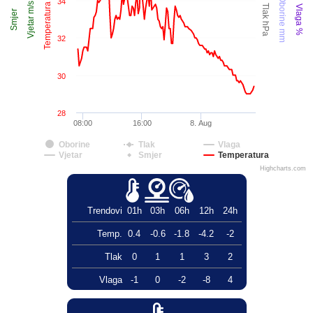
Temperatura °C
Oborine mm
34
Vjetar m/s
Tlak hPa
Vlaga %
Smjer
32
30
28
08:00
16:00
8. Aug
Oborine
Tlak
Vlaga
Vjetar
Smjer
Temperatura
Highcharts.com
Trendovi
01h
03h
06h
12h
24h
Temp.
0.4
-0.6
-1.8
-4.2
-2
Tlak
0
1
1
3
2
Vlaga
-1
0
-2
-8
4