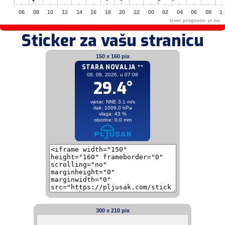
06
08
10
12
14
16
18
20
22
00
02
04
06
08
1
Izvor prognoze:
yr.no
Sticker za vašu stranicu
150 x 160 pix
300 x 210 pix