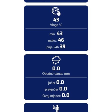
43
Vlaga %
43
min.
46
maks.
39
prije 24h
0.0
Oborine danas mm
0.0
jučer
0.0
prekjučer
0.0
Ovaj mjesec