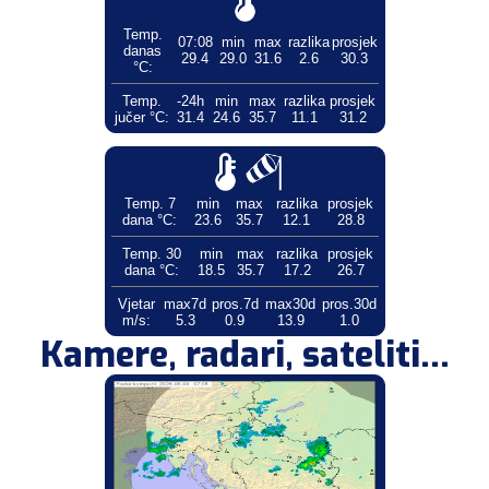
Temp.
07:08
min
max
razlika
prosjek
danas
29.4
29.0
31.6
2.6
30.3
°C:
Temp.
-24h
min
max
razlika
prosjek
jučer °C:
31.4
24.6
35.7
11.1
31.2
Temp. 7
min
max
razlika
prosjek
dana °C:
23.6
35.7
12.1
28.8
Temp. 30
min
max
razlika
prosjek
dana °C:
18.5
35.7
17.2
26.7
Vjetar
max7d
pros.7d
max30d
pros.30d
m/s:
5.3
0.9
13.9
1.0
Kamere, radari, sateliti...