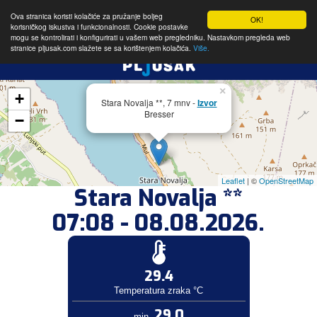
Ova stranica koristi kolačiće za pružanje boljeg
OK!
korisničkog iskustva i funkcionalnosti. Cookie postavke
mogu se kontrolirati i konfigurirati u vašem web pregledniku. Nastavkom pregleda web
stranice pljusak.com slažete se sa korištenjem kolačića.
Više.
×
+
Stara Novalja **, 7 mnv -
Izvor
Bresser
−
Leaflet
| ©
OpenStreetMap
Stara Novalja **
07:08 - 08.08.2026.
29.4
Temperatura zraka °C
29.0
min.