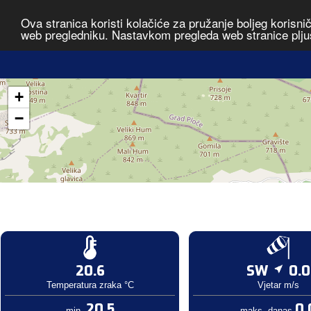
Ova stranica koristi kolačiće za pružanje boljeg korisni
web pregledniku. Nastavkom pregleda web stranice plju
+
−
20.6
SW
0.0
Temperatura zraka °C
Vjetar m/s
20.5
0.
min.
maks. danas