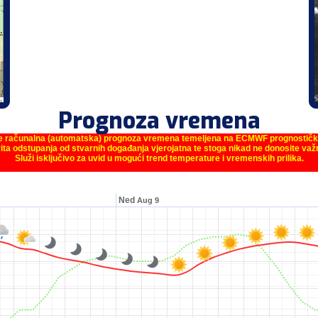
Prognoza vremena
je računalna (automatska) prognoza vremena temeljena na ECMWF prognostič
ita odstupanja od stvarnih događanja vjerojatna te stoga nikad ne donosite va
Služi isključivo za uvid u mogući trend temperature i vremenskih prilika.
Ned
Aug 9