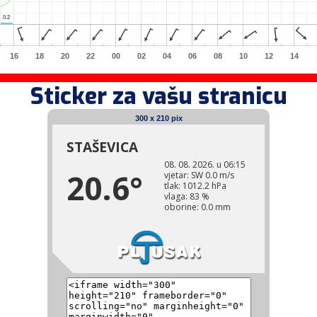
0.2
0.2
16
18
20
22
00
02
04
06
08
10
12
14
Sticker za vašu stranicu
300 x 210 pix