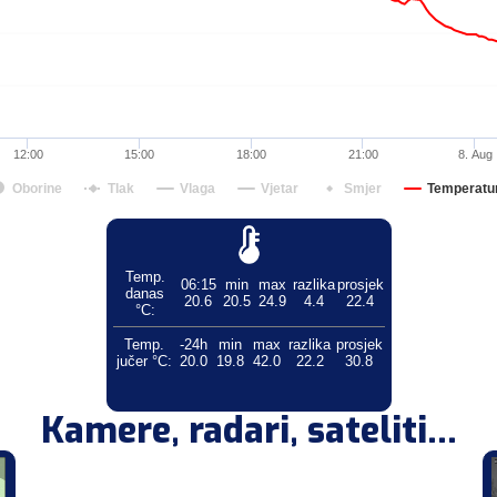
12:00
15:00
18:00
21:00
8. Aug
Oborine
Tlak
Vlaga
Vjetar
Smjer
Temperatu
Temp.
06:15
min
max
razlika
prosjek
danas
20.6
20.5
24.9
4.4
22.4
°C:
Temp.
-24h
min
max
razlika
prosjek
jučer °C:
20.0
19.8
42.0
22.2
30.8
Kamere, radari, sateliti...