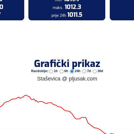
.0
1012.3
maks.
7
1011.5
prije 24h
Grafički prikaz
Razdoblje:
1h
6h
24h
7d
30d
Staševica @ pljusak.com