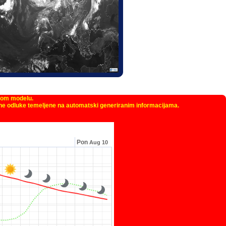
kom modelu.
žne odluke temeljene na automatski generiranim informacijama.
Pon
Aug 10