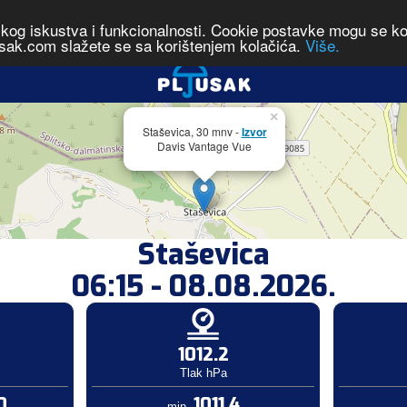
čkog iskustva i funkcionalnosti. Cookie postavke mogu se kont
sak.com slažete se sa korištenjem kolačića.
Više.
×
Staševica, 30 mnv -
Izvor
Davis Vantage Vue
Staševica
06:15 - 08.08.2026.
1012.2
Tlak hPa
0
1011.4
min.