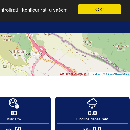
OK!
rolirati i konfigurirati u vašem
Leaflet
| ©
OpenStreetMap
83
0.0
Vlaga %
Oborine danas mm
68
0.0
min.
jučer