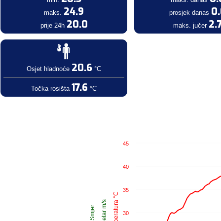
24.9
0
maks.
prosjek danas
20.0
2.
prije 24h
maks. jučer
20.6
Osjet hladnoće
°C
17.6
Točka rosišta
°C
45
40
35
Temperatura °C
Vjetar m/s
Smjer
30