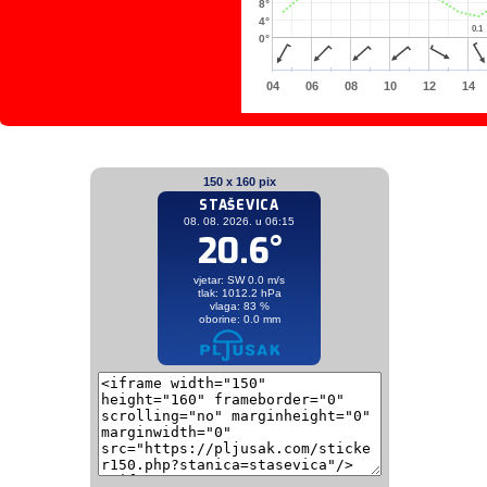
8°
4°
0.1
0.1
0°
04
06
08
10
12
14
150 x 160 pix