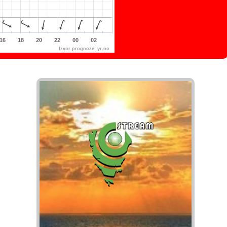
16
18
20
22
00
02
Izvor prognoze:
yr.no