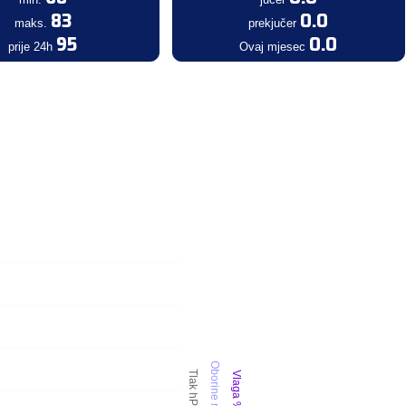
83
0.0
maks.
prekjučer
95
0.0
prije 24h
Ovaj mjesec
Oborine mm
Tlak hPa
Vlaga %