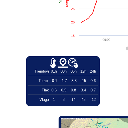
25
20
15
09:00
Trendovi
01h
03h
06h
12h
24h
Temp.
-0.1
-1.7
-3.8
-15
0.6
Tlak
0.3
0.5
0.8
3.4
0.7
Vlaga
1
8
14
43
-12