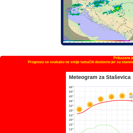
Prikazana 
Prognozu se svakako ne smije tumačiti doslovno jer su stanov
Meteogram za Staševica
48°
44°
40°
36°
32°
28°
24°
20°
16°
12°