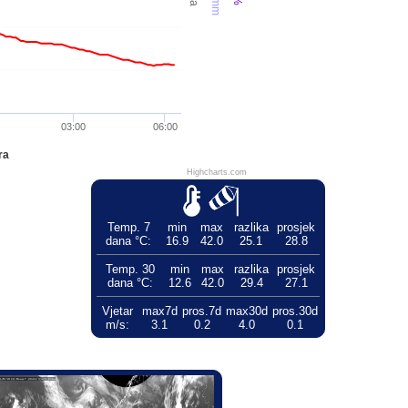
03:00
06:00
ra
Highcharts.com
Temp. 7
min
max
razlika
prosjek
dana °C:
16.9
42.0
25.1
28.8
Temp. 30
min
max
razlika
prosjek
dana °C:
12.6
42.0
29.4
27.1
Vjetar
max7d
pros.7d
max30d
pros.30d
m/s:
3.1
0.2
4.0
0.1