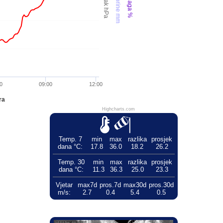
Oborine mm
Tlak hPa
Vlaga %
0
09:00
12:00
ra
Highcharts.com
Temp. 7
min
max
razlika
prosjek
dana °C:
17.8
36.0
18.2
26.2
Temp. 30
min
max
razlika
prosjek
dana °C:
11.3
36.3
25.0
23.3
Vjetar
max7d
pros.7d
max30d
pros.30d
m/s:
2.7
0.4
5.4
0.5