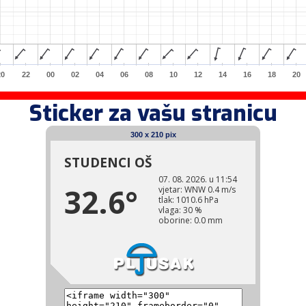
20
22
00
02
04
06
08
10
12
14
16
18
20
Sticker za vašu stranicu
300 x 210 pix