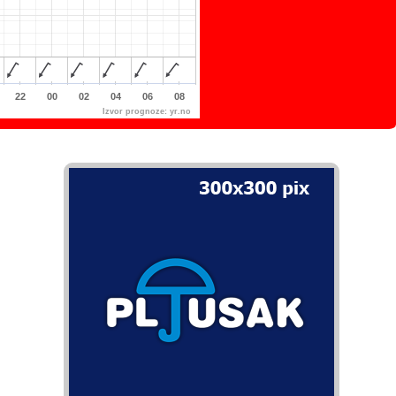
22
00
02
04
06
08
Izvor prognoze:
yr.no