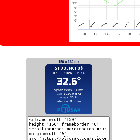
12°
9°
6°
3°
0°
10
12
14
16
18
150 x 160 pix