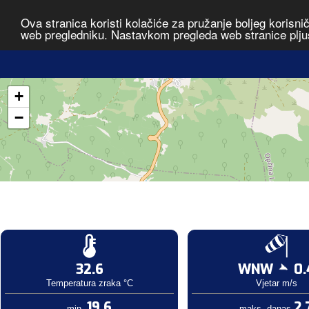
Ova stranica koristi kolačiće za pružanje boljeg korisni
web pregledniku. Nastavkom pregleda web stranice plju
+
−
32.6
WNW
0.
Temperatura zraka °C
Vjetar m/s
19.6
2.
min.
maks. danas