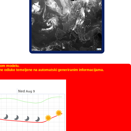
kom modelu.
žne odluke temeljene na automatski generiranim informacijama.
Ned
Aug 9