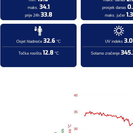
34.1
0
maks.
prosjek danas
33.8
1.
prije 24h
maks. jučer
32.6
3.0
Osjet hladnoće
°C
UV indeks
12.8
345.
Točka rosišta
°C
Solarno zračenje
40
35
30