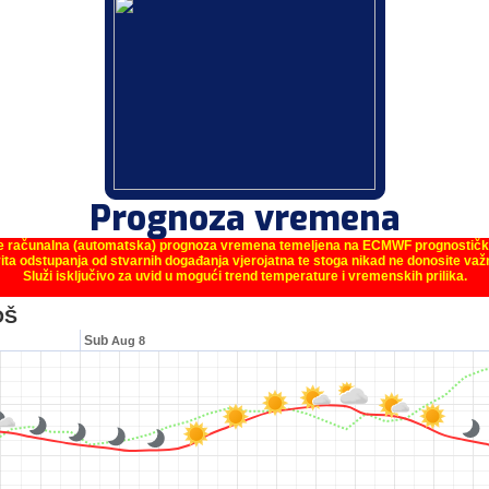
Prognoza vremena
je računalna (automatska) prognoza vremena temeljena na ECMWF prognostič
ita odstupanja od stvarnih događanja vjerojatna te stoga nikad ne donosite va
Služi isključivo za uvid u mogući trend temperature i vremenskih prilika.
OŠ
Sub
Aug 8