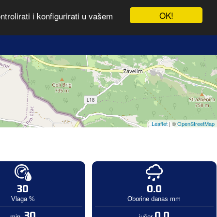
OK!
rolirati i konfigurirati u vašem
Leaflet
| ©
OpenStreetMap
30
0.0
Vlaga %
Oborine danas mm
30
0.0
min.
jučer