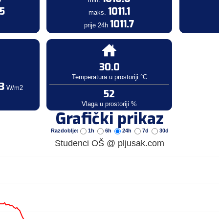
.5
1011.1
maks.
3
1011.7
prije 24h
30.0
Temperatura u prostoriji °C
3
W/m2
52
Vlaga u prostoriji %
Grafički prikaz
Razdoblje:
1h
6h
24h
7d
30d
Studenci OŠ @ pljusak.com