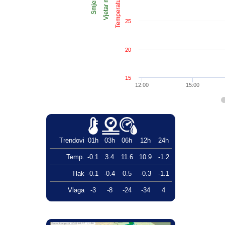
Temperatura °C
Vjetar m/s
Smjer
25
20
15
12:00
15:00
Trendovi
01h
03h
06h
12h
24h
Temp.
-0.1
3.4
11.6
10.9
-1.2
Tlak
-0.1
-0.4
0.5
-0.3
-1.1
Vlaga
-3
-8
-24
-34
4