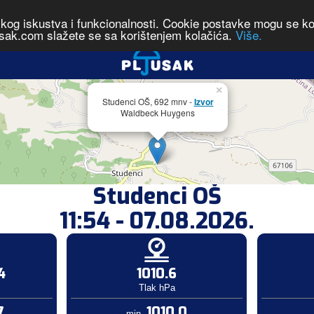
čkog iskustva i funkcionalnosti. Cookie postavke mogu se kont
sak.com slažete se sa korištenjem kolačića.
Više.
×
Studenci OŠ, 692 mnv -
Izvor
Waldbeck Huygens
Studenci OŠ
11:54 - 07.08.2026.
4
1010.6
Tlak hPa
7
1010.0
min.