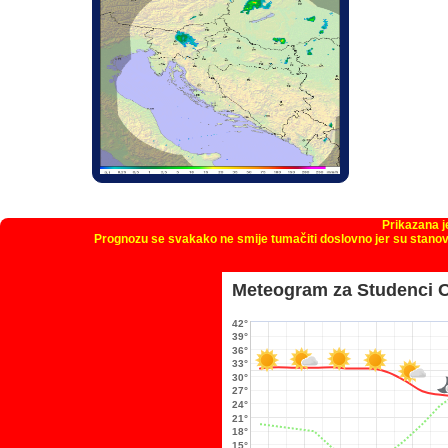
Prikazana 
Prognozu se svakako ne smije tumačiti doslovno jer su stanov
Meteogram za Studenci 
42°
39°
36°
33°
30°
27°
24°
21°
18°
15°