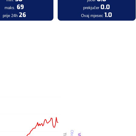
69
0.0
maks.
prekjučer
26
1.0
prije 24h
Ovaj mjesec