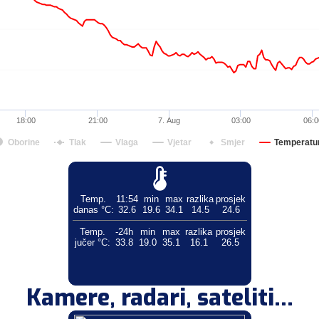
18:00
21:00
7. Aug
03:00
06:0
Oborine
Tlak
Vlaga
Vjetar
Smjer
Temperatu
Temp.
11:54
min
max
razlika
prosjek
danas °C:
32.6
19.6
34.1
14.5
24.6
Temp.
-24h
min
max
razlika
prosjek
jučer °C:
33.8
19.0
35.1
16.1
26.5
Kamere, radari, sateliti...