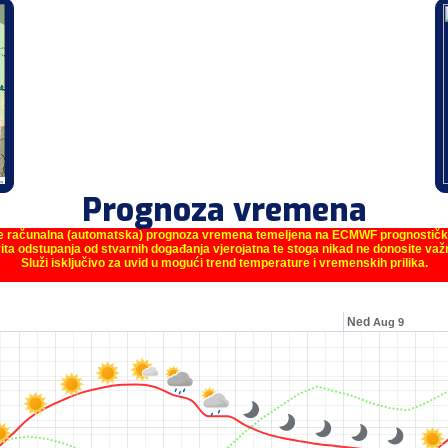
Prognoza vremena
je računalna (automatska) prognoza vremena temeljena na ECMWF prognostič
ita odstupanja od stvarnih događanja vjerojatna te stoga nikad ne donosite va
Služi isključivo za uvid u mogući trend temperature i vremenskih prilika.
Ned
Aug 9