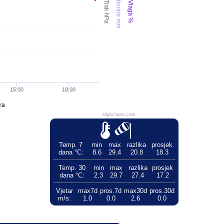
Oborine mm
Tlak hPa
Vlaga %
15:00
18:00
ra
Highcharts.com
Temp. 7
min
max
razlika
prosjek
dana °C:
8.6
29.4
20.8
18.3
Temp. 30
min
max
razlika
prosjek
dana °C:
2.3
29.7
27.4
17.2
Vjetar
max7d
pros.7d
max30d
pros.30d
m/s:
1.0
0.0
2.6
0.0