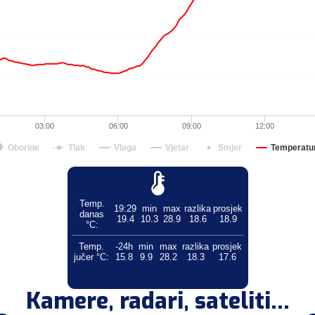
03:00
06:00
09:00
12:00
Oborine
Tlak
Vlaga
Vjetar
Smjer
Temperatu
Temp.
19:29
min
max
razlika
prosjek
danas
19.4
10.3
28.9
18.6
18.9
°C:
Temp.
-24h
min
max
razlika
prosjek
jučer °C:
15.8
9.9
28.2
18.3
17.6
Kamere, radari, sateliti...