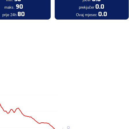
90
0.0
maks.
prekjučer
80
0.0
prije 24h
Ovaj mjesec