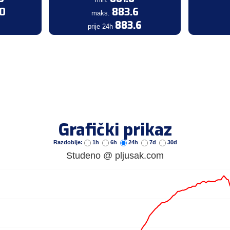
.0
883.6
maks.
0
883.6
prije 24h
Grafički prikaz
Razdoblje:
1h
6h
24h
7d
30d
Studeno @ pljusak.com