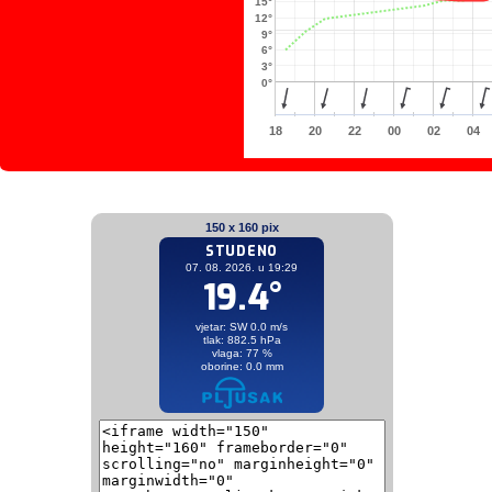
15°
12°
9°
6°
3°
0°
18
20
22
00
02
04
150 x 160 pix