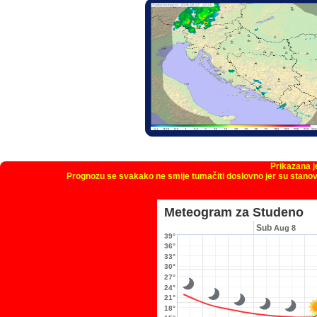
Prikazana 
Prognozu se svakako ne smije tumačiti doslovno jer su stanov
Meteogram za Studeno
Sub
Aug 8
39°
36°
33°
30°
27°
24°
21°
18°