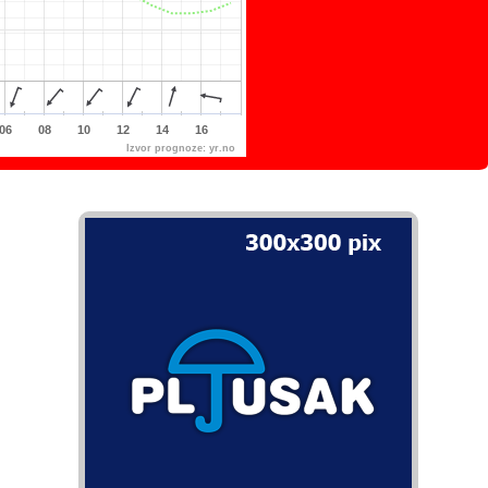
06
08
10
12
14
16
Izvor prognoze:
yr.no