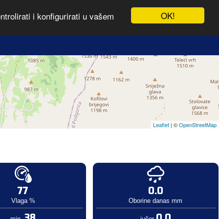
OK!
rolirati i konfigurirati u vašem
Leaflet
| ©
OpenStreetMap
77
0.0
Vlaga %
Oborine danas mm
38
0.0
min.
jučer