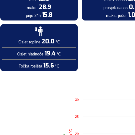
28.9
0
maks.
prosjek danas
15.8
1.
prije 24h
maks. jučer
20.0
Osjet topline
°C
19.4
Osjet hladnoće
°C
15.6
Točka rosišta
°C
30
25
20