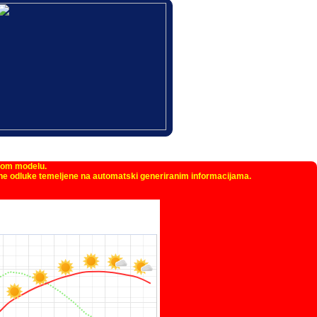
kom modelu.
žne odluke temeljene na automatski generiranim informacijama.