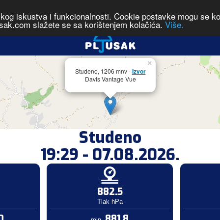
čkog iskustva i funkcionalnosti. Cookie postavke mogu se kont
sak.com slažete se sa korištenjem kolačića.
Više.
×
Studeno, 1206 mnv -
Izvor
Davis Vantage Vue
Studeno
19:29 - 07.08.2026.
882.5
Tlak hPa
0
881.8
min.