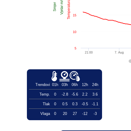
Temperatura °C
Vjetar m/s
Smjer
15
10
5
21:00
7. Aug
Trendovi
01h
03h
06h
12h
24h
Temp.
0
-2.8
-5.6
2.2
3.6
Tlak
0
0.5
0.3
-0.5
-1.1
Vlaga
0
20
27
-12
-3