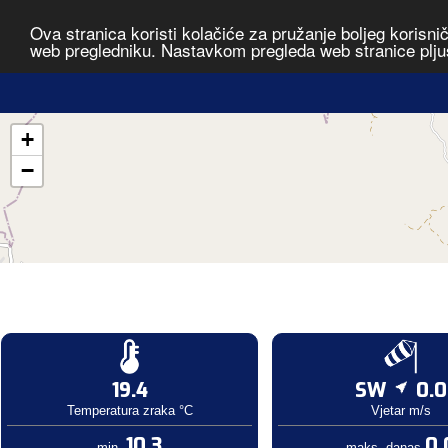
Ova stranica koristi kolačiće za pružanje boljeg korisni
web pregledniku. Nastavkom pregleda web stranice plju
+
−
19.4
SW
0.0
Temperatura zraka °C
Vjetar m/s
10.3
0.
min.
maks. danas