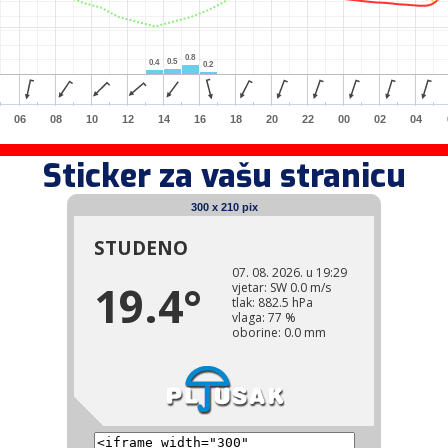
0.8
0.8
0.5
0.5
0.4
0.4
0.2
0.2
06
08
10
12
14
16
18
20
22
00
02
04
Sticker za vašu stranicu
300 x 210 pix