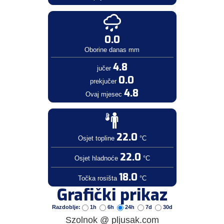
0.0
Oborine danas mm
4.8
jučer
0.0
prekjučer
4.8
Ovaj mjesec
22.0
Osjet topline
°C
22.0
Osjet hladnoće
°C
18.0
Točka rosišta
°C
Grafički prikaz
Razdoblje:
1h
6h
24h
7d
30d
Szolnok @ pljusak.com