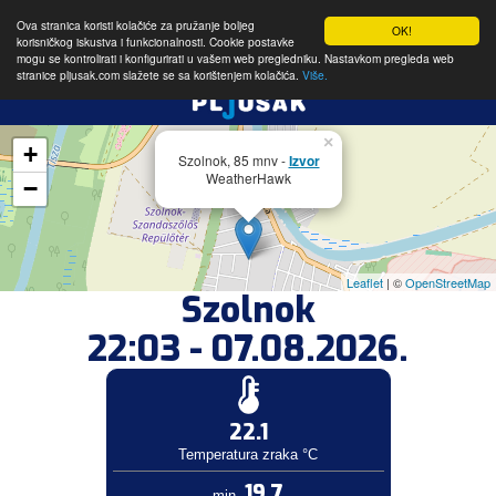
Ova stranica koristi kolačiće za pružanje boljeg
OK!
korisničkog iskustva i funkcionalnosti. Cookie postavke
mogu se kontrolirati i konfigurirati u vašem web pregledniku. Nastavkom pregleda web
stranice pljusak.com slažete se sa korištenjem kolačića.
Više.
×
+
Szolnok, 85 mnv -
Izvor
WeatherHawk
−
Leaflet
| ©
OpenStreetMap
Szolnok
22:03 - 07.08.2026.
22.1
Temperatura zraka °C
19.7
min.