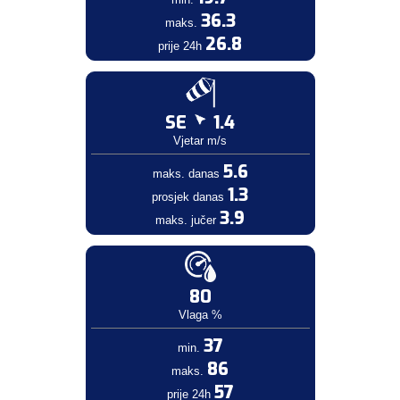
36.3
maks.
26.8
prije 24h
SE
1.4
Vjetar m/s
5.6
maks. danas
1.3
prosjek danas
3.9
maks. jučer
80
Vlaga %
37
min.
86
maks.
57
prije 24h