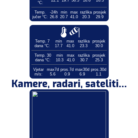
22.1
19.7
36.3
16.6
26.5
°C:
Temp.
-24h
min
max
razlika
prosjek
jučer °C:
26.8
20.7
41.0
20.3
29.9
Temp. 7
min
max
razlika
prosjek
dana °C:
17.7
41.0
23.3
30.0
Temp. 30
min
max
razlika
prosjek
dana °C:
10.3
41.0
30.7
25.3
Vjetar
max7d
pros.7d
max30d
pros.30d
m/s:
5.6
0.9
6.9
1.1
Kamere, radari, sateliti...