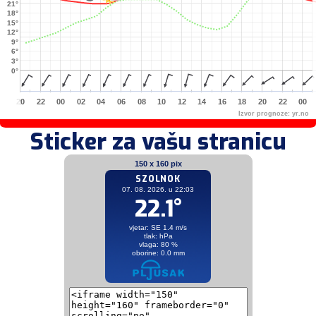
21°
18°
15°
12°
9°
6°
3°
0°
20
22
00
02
04
06
08
10
12
14
16
18
20
22
00
Izvor prognoze:
yr.no
Sticker za vašu stranicu
150 x 160 pix