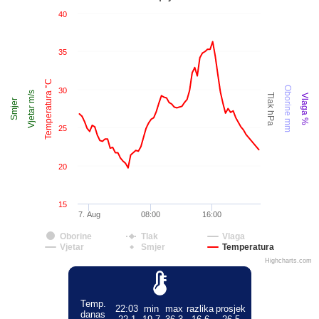
40
35
Temperatura °C
Oborine mm
30
Vjetar m/s
Tlak hPa
Vlaga %
Smjer
25
20
15
7. Aug
08:00
16:00
Oborine
Tlak
Vlaga
Vjetar
Smjer
Temperatura
Highcharts.com
Temp.
22:03
min
max
razlika
prosjek
danas