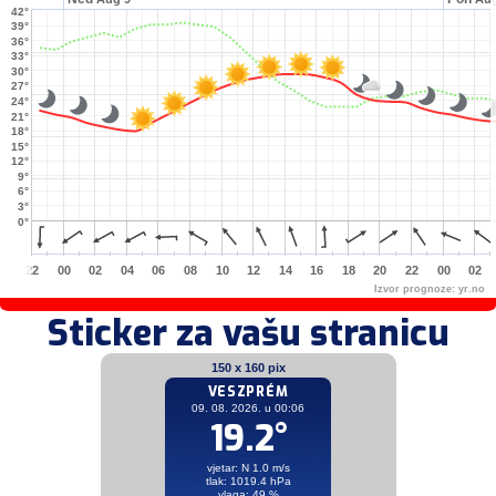
42°
39°
36°
33°
30°
27°
24°
21°
18°
15°
12°
9°
6°
3°
0°
22
00
02
04
06
08
10
12
14
16
18
20
22
00
02
Izvor prognoze:
yr.no
Sticker za vašu stranicu
150 x 160 pix