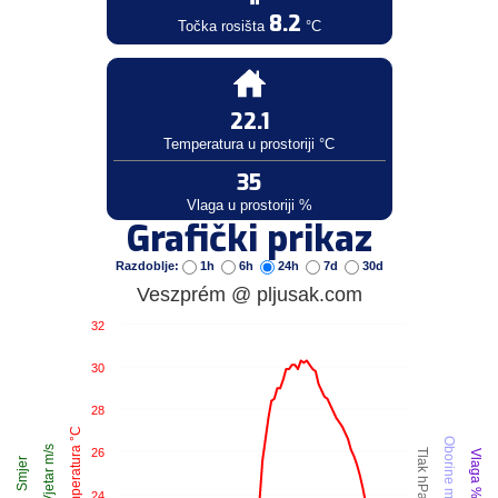
8.2
Točka rosišta
°C
22.1
Temperatura u prostoriji °C
35
Vlaga u prostoriji %
Grafički prikaz
Razdoblje:
1h
6h
24h
7d
30d
Veszprém @ pljusak.com
32
30
28
Temperatura °C
Oborine mm
Vjetar m/s
26
Tlak hPa
Vlaga %
Smjer
24