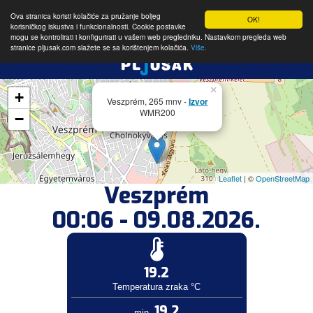
Ova stranica koristi kolačiće za pružanje boljeg
OK!
korisničkog iskustva i funkcionalnosti. Cookie postavke
mogu se kontrolirati i konfigurirati u vašem web pregledniku. Nastavkom pregleda web
stranice pljusak.com slažete se sa korištenjem kolačića.
Više.
×
+
Veszprém, 265 mnv -
Izvor
WMR200
−
Leaflet
| ©
OpenStreetMap
Veszprém
00:06 - 09.08.2026.
19.2
Temperatura zraka °C
19.2
min.