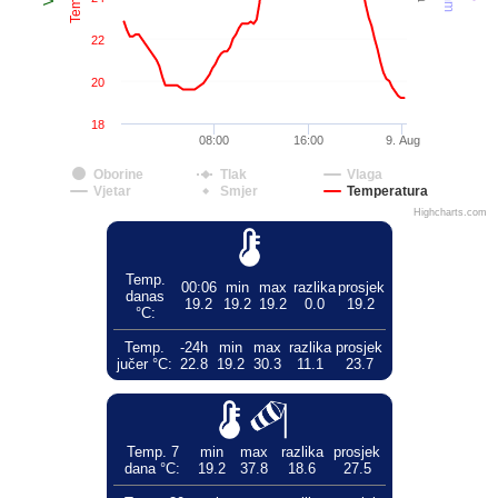
22
20
18
08:00
16:00
9. Aug
Oborine
Tlak
Vlaga
Vjetar
Smjer
Temperatura
Highcharts.com
Temp.
00:06
min
max
razlika
prosjek
danas
19.2
19.2
19.2
0.0
19.2
°C:
Temp.
-24h
min
max
razlika
prosjek
jučer °C:
22.8
19.2
30.3
11.1
23.7
Temp. 7
min
max
razlika
prosjek
dana °C:
19.2
37.8
18.6
27.5