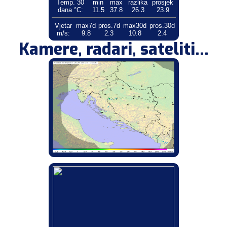
Temp. 30
min
max
razlika
prosjek
dana °C:
11.5
37.8
26.3
23.9
Vjetar
max7d
pros.7d
max30d
pros.30d
m/s:
9.8
2.3
10.8
2.4
Kamere, radari, sateliti...