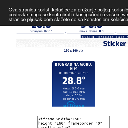
Ova stranica koristi kolačiće za pružanje boljeg korisni
Biograd na Moru, Rust
- izmjerene v
postavke mogu se kontrolirati i konfigurirati u vašem 
stranice pljusak.com slažete se sa korištenjem kolačić
temperatura (°C)
vjetar (m/s)
28.8
S 0.0
promjena 1h:
0.1
maks. danas:
0.0
invalid forecast data 
Sticker
150 x 160 pix