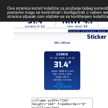
Ova stranica koristi kolačiće za pružanje boljeg korisni
Cernik
- izmjerene vrijednost
postavke mogu se kontrolirati i konfigurirati u vašem 
stranice pljusak.com slažete se sa korištenjem kolačić
temperatura (°C)
vjetar (m/s)
31.4
NNW 4.1
promjena 1h:
0.1
maks. danas:
9.8
invalid forecast data 
Sticker
150 x 160 pix