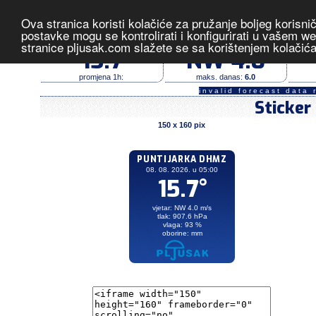
Ova stranica koristi kolačiće za pružanje boljeg korisni
Puntijarka DHMZ
- izmjerene vrij
postavke mogu se kontrolirati i konfigurirati u vašem 
stranice pljusak.com slažete se sa korištenjem kolačić
temperatura (°C)
vjetar (m/s)
15.7
NW 4.0
promjena 1h:
maks. danas:
6.0
invalid forecast data 
Sticker
150 x 160 pix