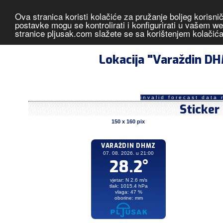
Ova stranica koristi kolačiće za pružanje boljeg korisni
Varaždin DHMZ
- izmjerene vrije
postavke mogu se kontrolirati i konfigurirati u vašem 
stranice pljusak.com slažete se sa korištenjem kolačić
Lokacija "Varaždin D
invalid forecast data 
Sticker
150 x 160 pix