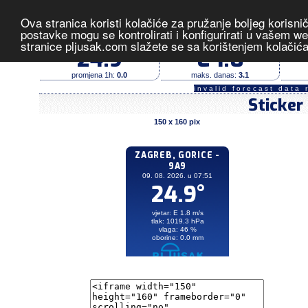
Ova stranica koristi kolačiće za pružanje boljeg korisni
Zagreb, Gorice - 9A9B
- izmjerene v
postavke mogu se kontrolirati i konfigurirati u vašem 
stranice pljusak.com slažete se sa korištenjem kolačić
temperatura (°C)
vjetar (m/s)
24.9
E 1.8
promjena 1h:
0.0
maks. danas:
3.1
invalid forecast data 
Sticker
150 x 160 pix