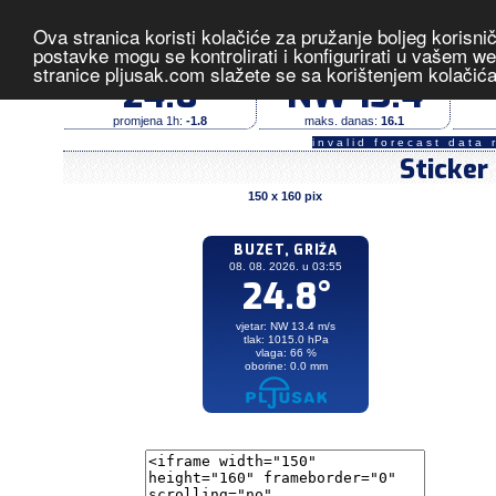
Ova stranica koristi kolačiće za pružanje boljeg korisni
Buzet, Griža
- izmjerene vrijedn
postavke mogu se kontrolirati i konfigurirati u vašem 
stranice pljusak.com slažete se sa korištenjem kolačić
temperatura (°C)
vjetar (m/s)
24.8
NW 13.4
promjena 1h:
-1.8
maks. danas:
16.1
invalid forecast data 
Sticker
150 x 160 pix