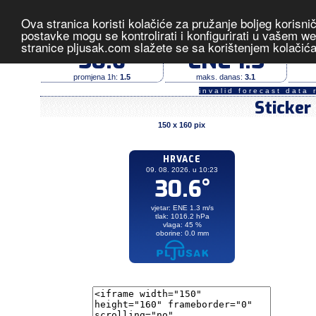
Ova stranica koristi kolačiće za pružanje boljeg korisni
Hrvace
- izmjerene vrijednost
postavke mogu se kontrolirati i konfigurirati u vašem 
stranice pljusak.com slažete se sa korištenjem kolačić
temperatura (°C)
vjetar (m/s)
30.6
ENE 1.3
promjena 1h:
1.5
maks. danas:
3.1
invalid forecast data 
Sticker
150 x 160 pix