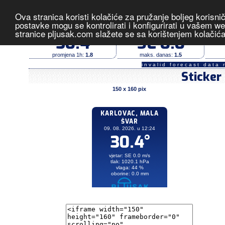
Ova stranica koristi kolačiće za pružanje boljeg korisni
Karlovac, Mala Švarča
- izmjerene v
postavke mogu se kontrolirati i konfigurirati u vašem 
stranice pljusak.com slažete se sa korištenjem kolačić
temperatura (°C)
vjetar (m/s)
30.4
SE 0.0
promjena 1h:
1.8
maks. danas:
1.5
invalid forecast data 
Sticker
150 x 160 pix