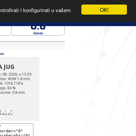
OK!
rolirati i konfigurirati u vašem
026.
- IZVOR PODATAKA
oborine (mm)
0.8
danas
pix