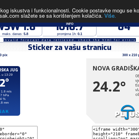
čkog iskustva i funkcionalnosti. Cookie postavke mogu se kont
jug
- izmjerene vrijednosti u 13:29 dana 08.08.2
sak.com slažete se sa korištenjem kolačića.
Više.
vjetar (m/s)
tlak zraka (hPa)
vlaga (%)
WSW 1.8
1018.7
84
INFO
maks. danas:
5.8
promjena 1h:
0.1
invalid forecast data retrieved, check the html for errors
Sticker za vašu stranicu
0 pix
300 x 210 