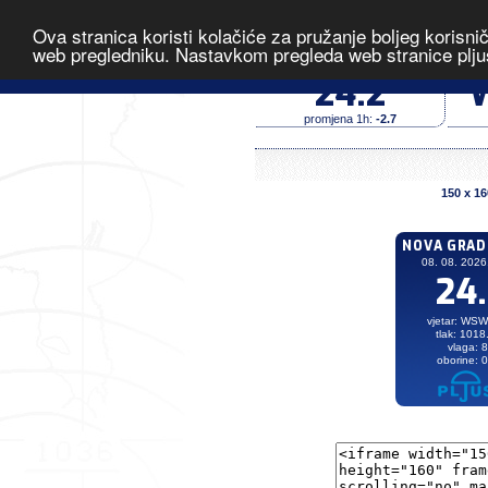
Ova stranica koristi kolačiće za pružanje boljeg korisni
Nova Gradiška 
web pregledniku. Nastavkom pregleda web stranice plju
temperatura (°C)
24.2
promjena 1h:
-2.7
150 x 16