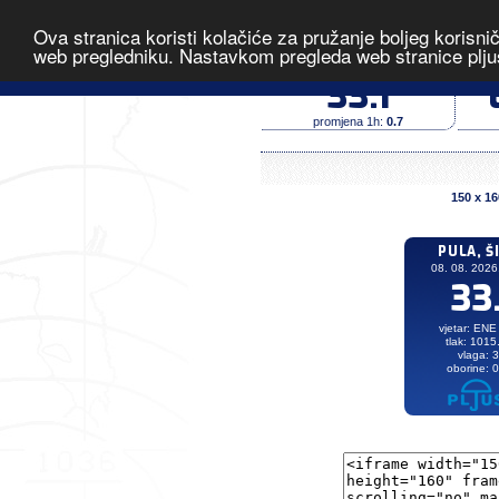
Ova stranica koristi kolačiće za pružanje boljeg korisni
Pula, Šijana
-
web pregledniku. Nastavkom pregleda web stranice plju
temperatura (°C)
33.1
promjena 1h:
0.7
150 x 16