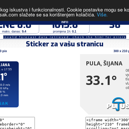
čkog iskustva i funkcionalnosti. Cookie postavke mogu se kont
 izmjerene vrijednosti u 17:55 dana 08.08.2026
sak.com slažete se sa korištenjem kolačića.
Više.
vjetar (m/s)
tlak zraka (hPa)
vlaga (%)
ENE 8.0
1015.8
38
INFO
maks. danas:
9.4
promjena 1h:
0.1
invalid forecast data retrieved, check the html for errors
Sticker za vašu stranicu
0 pix
300 x 210 