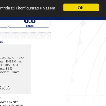
OK!
rolirati i konfigurirati u vašem
.
- IZVOR PODATAKA
oborine (mm)
0.0
danas
pix