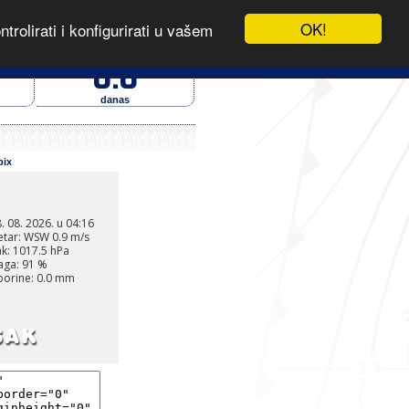
OK!
rolirati i konfigurirati u vašem
IZVOR PODATAKA
oborine (mm)
0.0
danas
pix