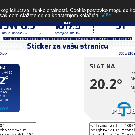
čkog iskustva i funkcionalnosti. Cookie postavke mogu se kont
zmjerene vrijednosti u 04:16 dana 08.08.2026.
- 
sak.com slažete se sa korištenjem kolačića.
Više.
vjetar (m/s)
tlak zraka (hPa)
vlaga (%)
SW 0.9
1017.5
91
INFO
maks. danas:
7.2
promjena 1h:
-0.3
invalid forecast data retrieved, check the html for errors
Sticker za vašu stranicu
0 pix
300 x 210 