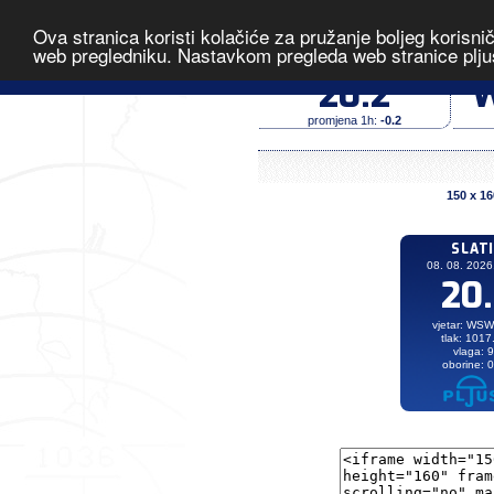
Ova stranica koristi kolačiće za pružanje boljeg korisni
Slatina
- i
web pregledniku. Nastavkom pregleda web stranice plju
temperatura (°C)
20.2
W
promjena 1h:
-0.2
150 x 16