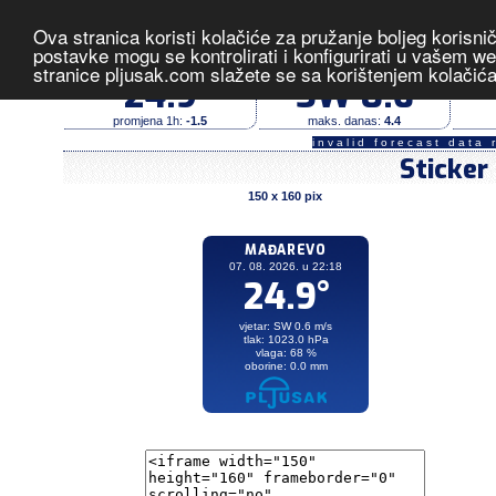
Ova stranica koristi kolačiće za pružanje boljeg korisni
Mađarevo
- izmjerene vrijedno
postavke mogu se kontrolirati i konfigurirati u vašem 
stranice pljusak.com slažete se sa korištenjem kolačić
temperatura (°C)
vjetar (m/s)
24.9
SW 0.6
promjena 1h:
-1.5
maks. danas:
4.4
invalid forecast data 
Sticker
150 x 160 pix