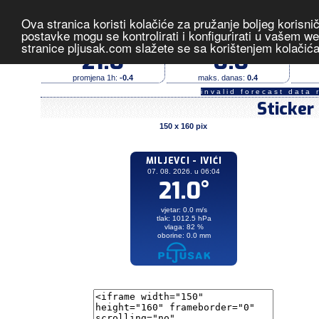
Ova stranica koristi kolačiće za pružanje boljeg korisni
Miljevci - Ivići
- izmjerene vrijed
postavke mogu se kontrolirati i konfigurirati u vašem 
stranice pljusak.com slažete se sa korištenjem kolačić
temperatura (°C)
vjetar (m/s)
21.0
0.0
promjena 1h:
-0.4
maks. danas:
0.4
invalid forecast data 
Sticker
150 x 160 pix