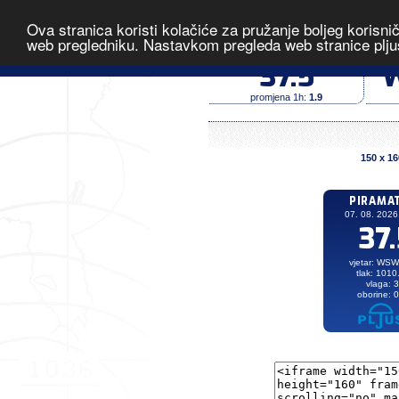
Ova stranica koristi kolačiće za pružanje boljeg korisni
Piramatovci
web pregledniku. Nastavkom pregleda web stranice plju
temperatura (°C)
37.5
promjena 1h:
1.9
150 x 16