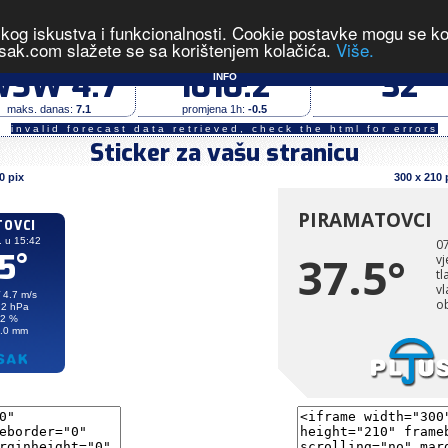
čkog iskustva i funkcionalnosti. Cookie postavke mogu se kont
- izmjerene vrijednosti u 15:42 dana 07.08.2026
sak.com slažete se sa korištenjem kolačića.
Više.
vjetar (m/s)
tlak zraka (hPa)
vlaga (%)
WSW 4.7
1010.2
32
INFO
maks. danas:
7.1
promjena 1h:
-0.5
invalid forecast data retrieved, check the html for errors
Sticker za vašu stranicu
0 pix
300 x 210 