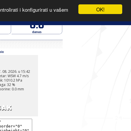
OK!
rolirati i konfigurirati u vašem
.
- IZVOR PODATAKA
oborine (mm)
0.0
danas
pix