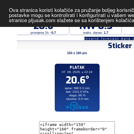
Ova stranica koristi kolačiće za pružanje boljeg korisni
Platak
- izmjerene vrijednost
postavke mogu se kontrolirati i konfigurirati u vašem 
stranice pljusak.com slažete se sa korištenjem kolačić
temperatura (°C)
vjetar (m/s)
20.6
NW 0.3
promjena 1h:
-0.7
maks. danas:
1.7
invalid forecast data 
Sticker
150 x 160 pix