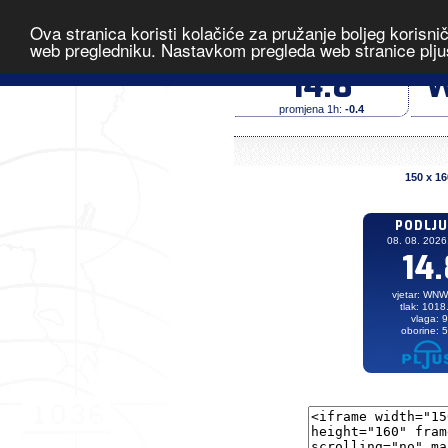
Ova stranica koristi kolačiće za pružanje boljeg korisni
Podljubelj
- 
web pregledniku. Nastavkom pregleda web stranice plju
temperatura (°C)
14.8
W
promjena 1h:
-0.4
150 x 16