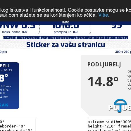
čkog iskustva i funkcionalnosti. Cookie postavke mogu se kont
izmjerene vrijednosti u 06:23 dana 08.08.2026.
sak.com slažete se sa korištenjem kolačića.
Više.
vjetar (m/s)
tlak zraka (hPa)
vlaga (%)
NW 0.3
1018.0
99
INFO
maks. danas:
0.8
promjena 1h:
0.0
invalid forecast data retrieved, check the html for errors
Sticker za vašu stranicu
0 pix
300 x 210 