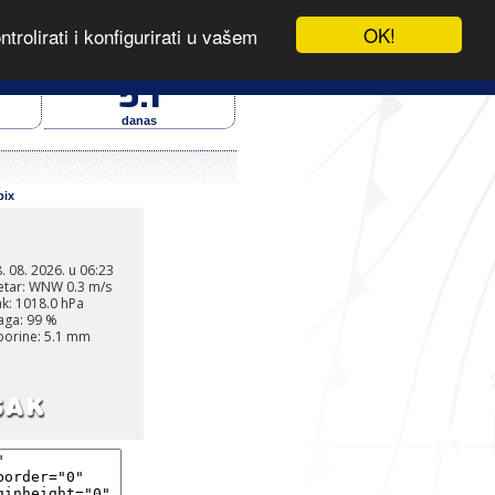
OK!
rolirati i konfigurirati u vašem
- IZVOR PODATAKA
oborine (mm)
5.1
danas
pix