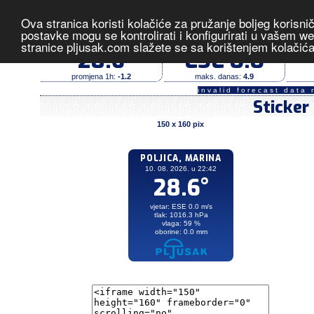
Ova stranica koristi kolačiće za pružanje boljeg korisni
Poljica, Marina
- izmjerene vrije
postavke mogu se kontrolirati i konfigurirati u vašem 
stranice pljusak.com slažete se sa korištenjem kolačić
temperatura (°C)
vjetar (m/s)
28.6
ESE 0.0
promjena 1h:
-1.2
maks. danas:
4.9
invalid forecast data 
Sticker
150 x 160 pix