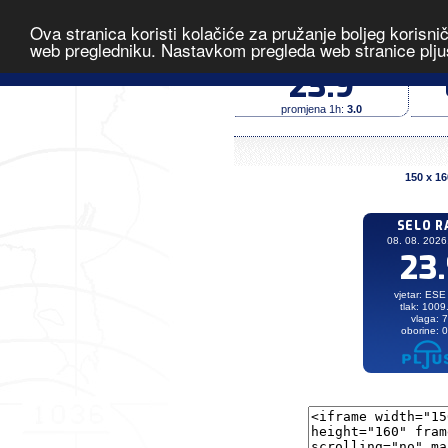
Ova stranica koristi kolačiće za pružanje boljeg korisni
Selo Radići
-
web pregledniku. Nastavkom pregleda web stranice plju
temperatura (°C)
23.9
promjena 1h:
3.0
150 x 16