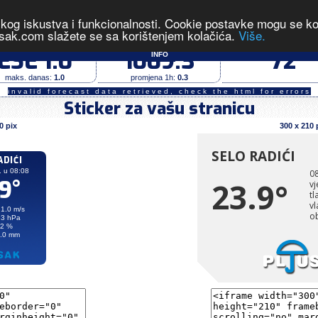
čkog iskustva i funkcionalnosti. Cookie postavke mogu se kont
 izmjerene vrijednosti u 08:08 dana 08.08.2026.
sak.com slažete se sa korištenjem kolačića.
Više.
vjetar (m/s)
tlak zraka (hPa)
vlaga (%)
ESE 1.0
1009.3
72
INFO
maks. danas:
1.0
promjena 1h:
0.3
invalid forecast data retrieved, check the html for errors
Sticker za vašu stranicu
0 pix
300 x 210 