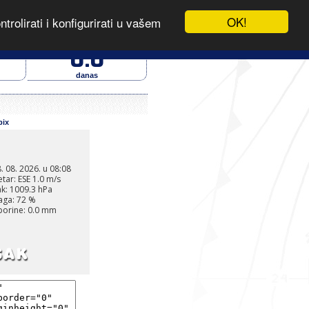
OK!
rolirati i konfigurirati u vašem
- IZVOR PODATAKA
oborine (mm)
0.0
danas
pix