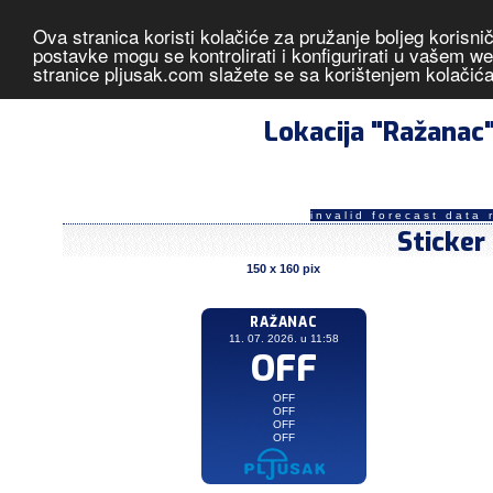
Ova stranica koristi kolačiće za pružanje boljeg korisni
Ražanac
- izmjerene vrijednos
postavke mogu se kontrolirati i konfigurirati u vašem 
stranice pljusak.com slažete se sa korištenjem kolačić
Lokacija "Ražanac
invalid forecast data 
Sticker
150 x 160 pix