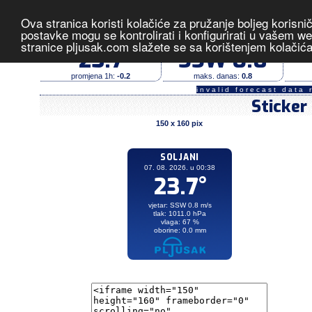
Ova stranica koristi kolačiće za pružanje boljeg korisni
Soljani
- izmjerene vrijednost
postavke mogu se kontrolirati i konfigurirati u vašem 
stranice pljusak.com slažete se sa korištenjem kolačić
temperatura (°C)
vjetar (m/s)
23.7
SSW 0.8
promjena 1h:
-0.2
maks. danas:
0.8
invalid forecast data 
Sticker
150 x 160 pix