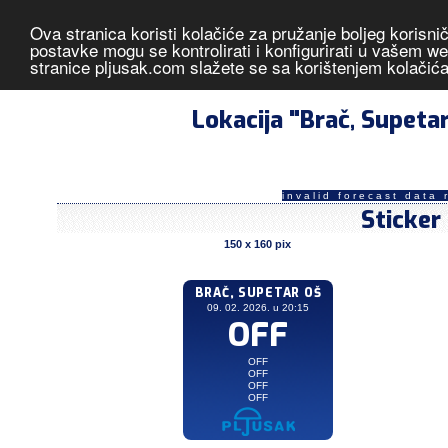
Ova stranica koristi kolačiće za pružanje boljeg korisni
Brač, Supetar OŠ
- izmjerene vrij
postavke mogu se kontrolirati i konfigurirati u vašem 
stranice pljusak.com slažete se sa korištenjem kolačić
Lokacija "Brač, Supet
invalid forecast data 
Sticker
150 x 160 pix