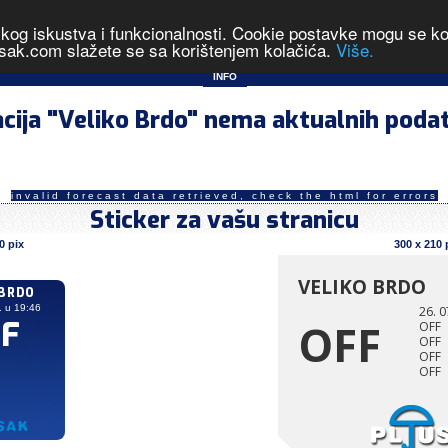
čkog iskustva i funkcionalnosti. Cookie postavke mogu se kont
- izmjerene vrijednosti u 19:46 dana 26.07.2025
sak.com slažete se sa korištenjem kolačića.
Više.
INFO
cija "Veliko Brdo" nema aktualnih poda
invalid forecast data retrieved, check the html for errors
Sticker za vašu stranicu
0 pix
300 x 210 