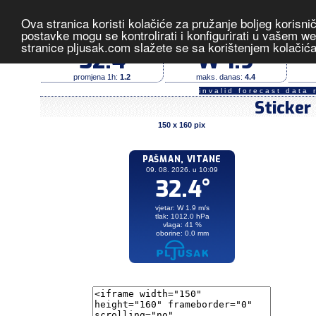
Ova stranica koristi kolačiće za pružanje boljeg korisni
Pašman, Vitane
- izmjerene vrije
postavke mogu se kontrolirati i konfigurirati u vašem 
stranice pljusak.com slažete se sa korištenjem kolačić
temperatura (°C)
vjetar (m/s)
32.4
W 1.9
promjena 1h:
1.2
maks. danas:
4.4
invalid forecast data 
Sticker
150 x 160 pix