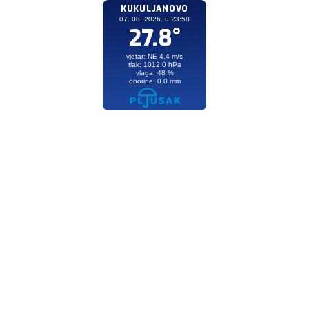
KUKULJANOVO
07. 08. 2026. u 23:58
27.8°
vjetar: NE 4.4 m/s
tlak: 1012.0 hPa
vlaga: 48 %
oborine: 0.0 mm