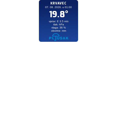
KRVAVEC
07. 08. 2026. u 01:00
19.8°
vjetar: E 3.5 m/s
tlak: hPa
vlaga: 36 %
oborine: mm