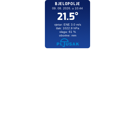
BJELOPOLJE
09. 08. 2026. u 10:44
21.5°
vjetar: ENE 3.0 m/s
tlak: 1022.9 hPa
vlaga: 61 %
oborine: mm