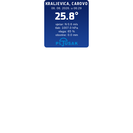
KRALJEVICA, CAROVO
06. 08. 2026. u 06:29
25.8°
vjetar: N 0.6 m/s
tlak: 1007.0 hPa
vlaga: 65 %
oborine: 0.0 mm