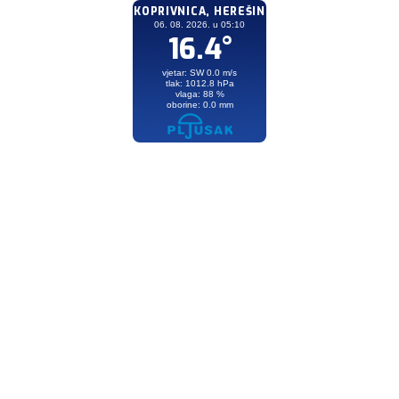
KOPRIVNICA, HEREŠIN
06. 08. 2026. u 05:10
16.4°
vjetar: SW 0.0 m/s
tlak: 1012.8 hPa
vlaga: 88 %
oborine: 0.0 mm